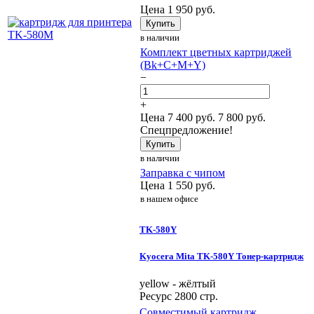
Цена
1 950
руб.
Купить
в наличии
Комплект цветных картриджей
(Bk+C+M+Y)
−
+
Цена
7 400
руб.
7 800 руб.
Спецпредложение!
Купить
в наличии
Заправка с чипом
Цена
1 550
руб.
в нашем офисе
TK-580Y
Kyocera Mita TK-580Y Тонер-картридж
yellow - жёлтый
Ресурс 2800 стр.
Совместимый картридж