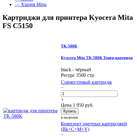
— Xiaomi Mijia
Картриджи для принтера Kyocera Mita
FS C5150
TK-580K
Kyocera Mita TK-580K Тонер-картридж
black - чёрный
Ресурс 3500 стр.
Совместимый картридж
−
+
Цена
1 950
руб.
Купить
в наличии
Комплект цветных картриджей
(Bk+C+M+Y)
−