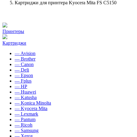
Картриджи для принтера Kyocera Mita FS C5150
Принтеры
Картриджи
— Avision
— Brother
— Canon
— Deli
— Epson
— Fplus
— HP
— Huawei
— Katusha
— Konica Minolta
— Kyocera Mita
— Lexmark
— Pantum
— Ricoh
— Samsung
— Xerox