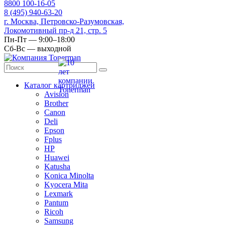
8
800
100-16-05
8
(495)
940-63-20
г. Москва, Петровско-Разумовская,
Локомотивный пр-д 21, стр. 5
Пн-Пт — 9:00–18:00
Сб-Вс — выходной
Каталог картриджей
Avision
Brother
Canon
Deli
Epson
Fplus
HP
Huawei
Katusha
Konica Minolta
Kyocera Mita
Lexmark
Pantum
Ricoh
Samsung