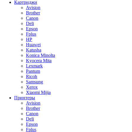
Картриджи
Avision
Brother
Canon
Deli
Epson
Fplus
HP
Huawei
Katusha
Konica Minolta
Kyocera Mita
Lexmark
Pantum
Ricoh
Samsung
Xerox
Xiaomi Mijia
Принтеры
Avision
Brother
Canon
Deli
Epson
Fplus