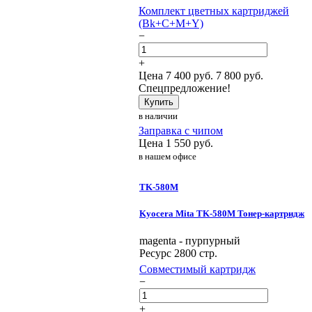
Комплект цветных картриджей
(Bk+C+M+Y)
−
+
Цена
7 400
руб.
7 800 руб.
Спецпредложение!
Купить
в наличии
Заправка с чипом
Цена
1 550
руб.
в нашем офисе
TK-580M
Kyocera Mita TK-580M Тонер-картридж
magenta - пурпурный
Ресурс 2800 стр.
Совместимый картридж
−
+