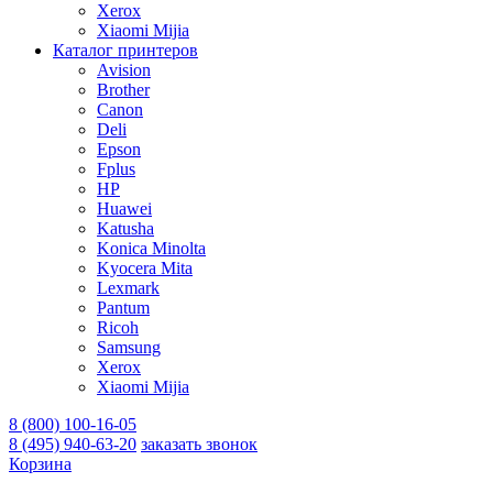
Xerox
Xiaomi Mijia
Каталог принтеров
Avision
Brother
Canon
Deli
Epson
Fplus
HP
Huawei
Katusha
Konica Minolta
Kyocera Mita
Lexmark
Pantum
Ricoh
Samsung
Xerox
Xiaomi Mijia
8 (800) 100-16-05
8 (495) 940-63-20
заказать звонок
Корзина