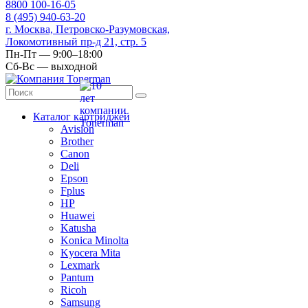
8
800
100-16-05
8
(495)
940-63-20
г. Москва, Петровско-Разумовская,
Локомотивный пр-д 21, стр. 5
Пн-Пт — 9:00–18:00
Сб-Вс — выходной
Каталог картриджей
Avision
Brother
Canon
Deli
Epson
Fplus
HP
Huawei
Katusha
Konica Minolta
Kyocera Mita
Lexmark
Pantum
Ricoh
Samsung