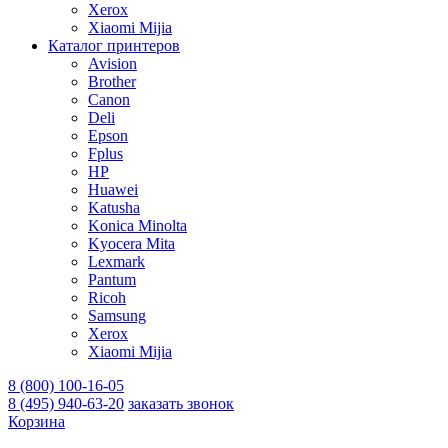
Xerox
Xiaomi Mijia
Каталог принтеров
Avision
Brother
Canon
Deli
Epson
Fplus
HP
Huawei
Katusha
Konica Minolta
Kyocera Mita
Lexmark
Pantum
Ricoh
Samsung
Xerox
Xiaomi Mijia
8 (800) 100-16-05
8 (495) 940-63-20
заказать звонок
Корзина