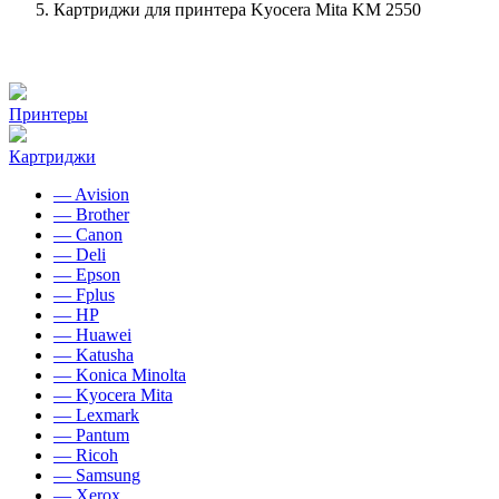
Картриджи для принтера Kyocera Mita KM 2550
Принтеры
Картриджи
— Avision
— Brother
— Canon
— Deli
— Epson
— Fplus
— HP
— Huawei
— Katusha
— Konica Minolta
— Kyocera Mita
— Lexmark
— Pantum
— Ricoh
— Samsung
— Xerox