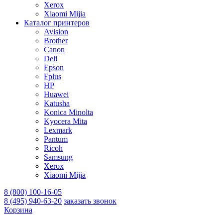
Xerox
Xiaomi Mijia
Каталог принтеров
Avision
Brother
Canon
Deli
Epson
Fplus
HP
Huawei
Katusha
Konica Minolta
Kyocera Mita
Lexmark
Pantum
Ricoh
Samsung
Xerox
Xiaomi Mijia
8 (800) 100-16-05
8 (495) 940-63-20
заказать звонок
Корзина