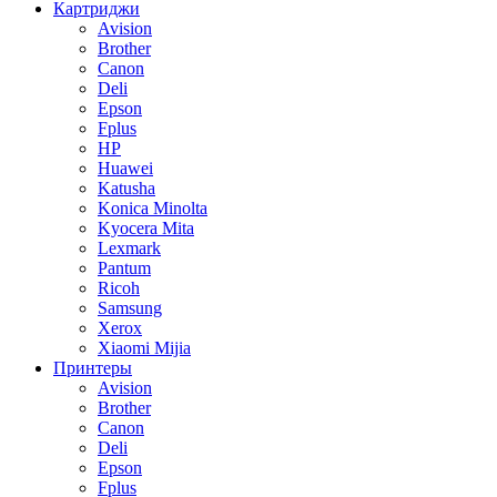
Картриджи
Avision
Brother
Canon
Deli
Epson
Fplus
HP
Huawei
Katusha
Konica Minolta
Kyocera Mita
Lexmark
Pantum
Ricoh
Samsung
Xerox
Xiaomi Mijia
Принтеры
Avision
Brother
Canon
Deli
Epson
Fplus