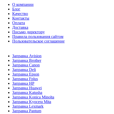
О компании
Блог
Качество
Контакты
Оплата
Доставка
Письмо директору
Правила пользования сайтом
Пользовательское соглашение
Заправка Avision
Заправка Brother
Заправка Canon
Заправка Deli
Заправка Epson
Заправка Fplus
Заправка HP
Заправка Huawei
Заправка Katusha
Заправка Konica Minolta
Заправка Kyocera Mita
Заправка Lexmark
Заправка Pantum