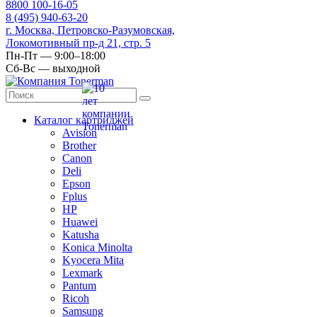
8
800
100-16-05
8
(495)
940-63-20
г. Москва, Петровско-Разумовская,
Локомотивный пр-д 21, стр. 5
Пн-Пт — 9:00–18:00
Сб-Вс — выходной
Каталог картриджей
Avision
Brother
Canon
Deli
Epson
Fplus
HP
Huawei
Katusha
Konica Minolta
Kyocera Mita
Lexmark
Pantum
Ricoh
Samsung