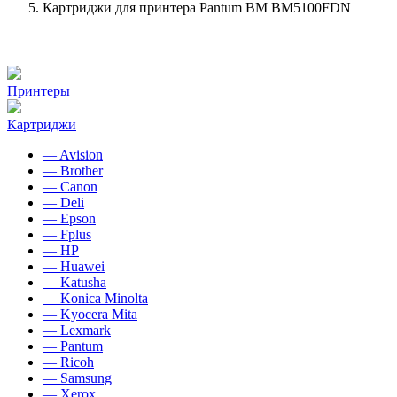
Картриджи для принтера Pantum BM BM5100FDN
Принтеры
Картриджи
— Avision
— Brother
— Canon
— Deli
— Epson
— Fplus
— HP
— Huawei
— Katusha
— Konica Minolta
— Kyocera Mita
— Lexmark
— Pantum
— Ricoh
— Samsung
— Xerox