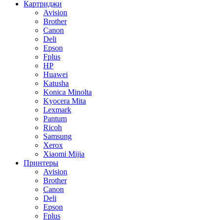
Картриджи
Avision
Brother
Canon
Deli
Epson
Fplus
HP
Huawei
Katusha
Konica Minolta
Kyocera Mita
Lexmark
Pantum
Ricoh
Samsung
Xerox
Xiaomi Mijia
Принтеры
Avision
Brother
Canon
Deli
Epson
Fplus