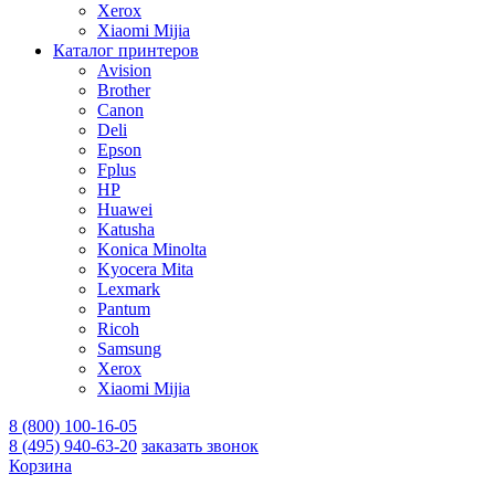
Xerox
Xiaomi Mijia
Каталог принтеров
Avision
Brother
Canon
Deli
Epson
Fplus
HP
Huawei
Katusha
Konica Minolta
Kyocera Mita
Lexmark
Pantum
Ricoh
Samsung
Xerox
Xiaomi Mijia
8 (800) 100-16-05
8 (495) 940-63-20
заказать звонок
Корзина