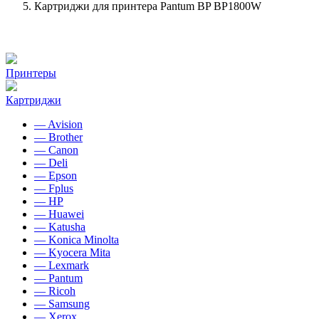
Картриджи для принтера Pantum BP BP1800W
Принтеры
Картриджи
— Avision
— Brother
— Canon
— Deli
— Epson
— Fplus
— HP
— Huawei
— Katusha
— Konica Minolta
— Kyocera Mita
— Lexmark
— Pantum
— Ricoh
— Samsung
— Xerox