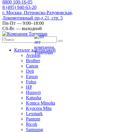
8
800
100-16-05
8
(495)
940-63-20
г. Москва, Петровско-Разумовская,
Локомотивный пр-д 21, стр. 5
Пн-Пт — 9:00–18:00
Сб-Вс — выходной
Каталог картриджей
Avision
Brother
Canon
Deli
Epson
Fplus
HP
Huawei
Katusha
Konica Minolta
Kyocera Mita
Lexmark
Pantum
Ricoh
Samsung