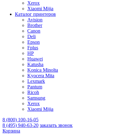
Xerox
Xiaomi Mijia
Каталог принтеров
Avision
Brother
Canon
Deli
Epson
Fplus
HP
Huawei
Katusha
Konica Minolta
Kyocera Mita
Lexmark
Pantum
Ricoh
Samsung
Xerox
Xiaomi Mijia
8 (800) 100-16-05
8 (495) 940-63-20
заказать звонок
Корзина