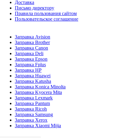
Доставка
Письмо директору
Правила пользования сайтом
Пользовательское соглашение
Заправка Avision
Заправка Brother
Заправка Canon
Заправка Deli
Заправка Epson
Заправка Fplus
Заправка HP
Заправка Huawei
Заправка Katusha
Заправка Konica Minolta
Заправка Kyocera Mita
Заправка Lexmark
Заправка Pantum
Заправка Ricoh
Заправка Samsung
Заправка Xerox
Заправка Xiaomi Mijia