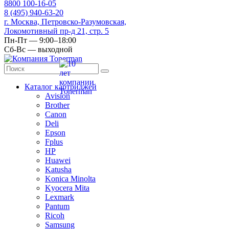
8
800
100-16-05
8
(495)
940-63-20
г. Москва, Петровско-Разумовская,
Локомотивный пр-д 21, стр. 5
Пн-Пт — 9:00–18:00
Сб-Вс — выходной
Каталог картриджей
Avision
Brother
Canon
Deli
Epson
Fplus
HP
Huawei
Katusha
Konica Minolta
Kyocera Mita
Lexmark
Pantum
Ricoh
Samsung