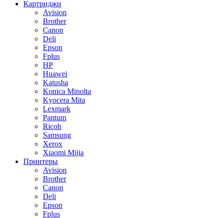
Картриджи
Avision
Brother
Canon
Deli
Epson
Fplus
HP
Huawei
Katusha
Konica Minolta
Kyocera Mita
Lexmark
Pantum
Ricoh
Samsung
Xerox
Xiaomi Mijia
Принтеры
Avision
Brother
Canon
Deli
Epson
Fplus