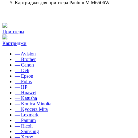
Картриджи для принтера Pantum M M6506W
Принтеры
Картриджи
— Avision
— Brother
— Canon
— Deli
— Epson
— Fplus
— HP
— Huawei
— Katusha
— Konica Minolta
— Kyocera Mita
— Lexmark
— Pantum
— Ricoh
— Samsung
— Xerox