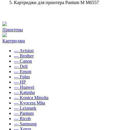
Картриджи для принтера Pantum M M6557
Принтеры
Картриджи
— Avision
— Brother
— Canon
— Deli
— Epson
— Fplus
— HP
— Huawei
— Katusha
— Konica Minolta
— Kyocera Mita
— Lexmark
— Pantum
— Ricoh
— Samsung
— Xerox