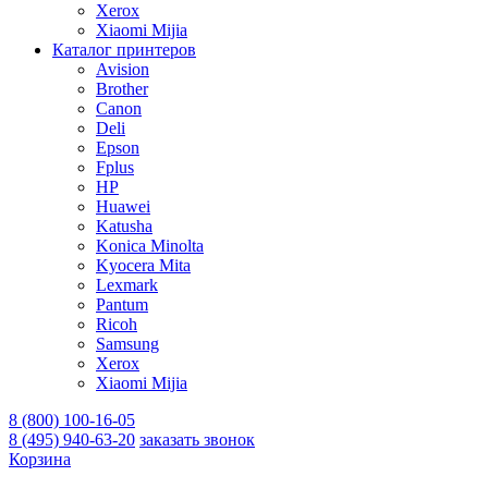
Xerox
Xiaomi Mijia
Каталог принтеров
Avision
Brother
Canon
Deli
Epson
Fplus
HP
Huawei
Katusha
Konica Minolta
Kyocera Mita
Lexmark
Pantum
Ricoh
Samsung
Xerox
Xiaomi Mijia
8 (800) 100-16-05
8 (495) 940-63-20
заказать звонок
Корзина