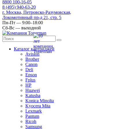
8
800
100-16-05
8
(495)
940-63-20
г. Москва, Петровско-Разумовская,
Локомотивный пр-д 21, стр. 5
Пн-Пт — 9:00–18:00
Сб-Вс — выходной
Каталог картриджей
Avision
Brother
Canon
Deli
Epson
Fplus
HP
Huawei
Katusha
Konica Minolta
Kyocera Mita
Lexmark
Pantum
Ricoh
Samsung