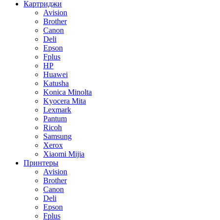
Картриджи
Avision
Brother
Canon
Deli
Epson
Fplus
HP
Huawei
Katusha
Konica Minolta
Kyocera Mita
Lexmark
Pantum
Ricoh
Samsung
Xerox
Xiaomi Mijia
Принтеры
Avision
Brother
Canon
Deli
Epson
Fplus