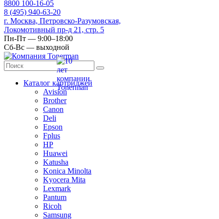
8
800
100-16-05
8
(495)
940-63-20
г. Москва, Петровско-Разумовская,
Локомотивный пр-д 21, стр. 5
Пн-Пт — 9:00–18:00
Сб-Вс — выходной
Каталог картриджей
Avision
Brother
Canon
Deli
Epson
Fplus
HP
Huawei
Katusha
Konica Minolta
Kyocera Mita
Lexmark
Pantum
Ricoh
Samsung