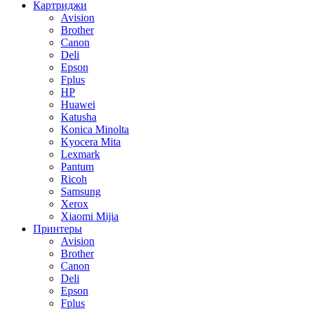
Картриджи
Avision
Brother
Canon
Deli
Epson
Fplus
HP
Huawei
Katusha
Konica Minolta
Kyocera Mita
Lexmark
Pantum
Ricoh
Samsung
Xerox
Xiaomi Mijia
Принтеры
Avision
Brother
Canon
Deli
Epson
Fplus