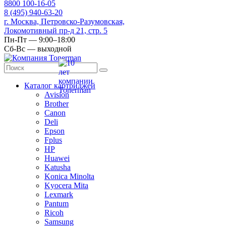
8
800
100-16-05
8
(495)
940-63-20
г. Москва, Петровско-Разумовская,
Локомотивный пр-д 21, стр. 5
Пн-Пт — 9:00–18:00
Сб-Вс — выходной
Каталог картриджей
Avision
Brother
Canon
Deli
Epson
Fplus
HP
Huawei
Katusha
Konica Minolta
Kyocera Mita
Lexmark
Pantum
Ricoh
Samsung