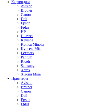
Картриджи
Avision
Brother
Canon
Deli
Epson
Fplus
HP
Huawei
Katusha
Konica Minolta
Kyocera Mita
Lexmark
Pantum
Ricoh
Samsung
Xerox
Xiaomi Mijia
Принтеры
Avision
Brother
Canon
Deli
Epson
Fplus