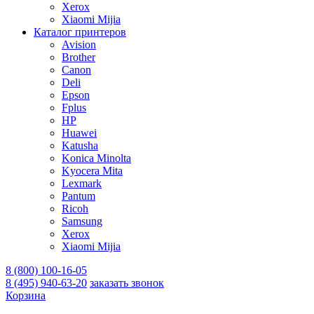
Xerox
Xiaomi Mijia
Каталог принтеров
Avision
Brother
Canon
Deli
Epson
Fplus
HP
Huawei
Katusha
Konica Minolta
Kyocera Mita
Lexmark
Pantum
Ricoh
Samsung
Xerox
Xiaomi Mijia
8 (800) 100-16-05
8 (495) 940-63-20
заказать звонок
Корзина