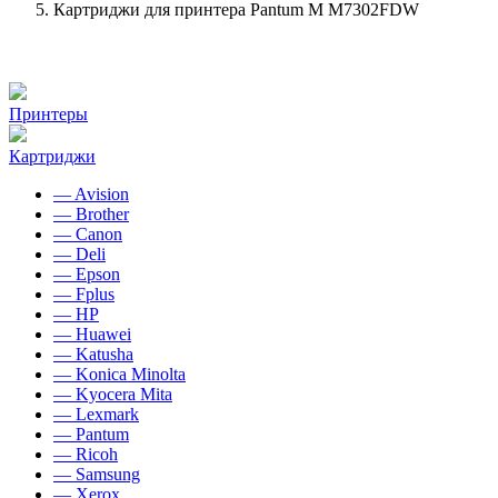
Картриджи для принтера Pantum M M7302FDW
Принтеры
Картриджи
— Avision
— Brother
— Canon
— Deli
— Epson
— Fplus
— HP
— Huawei
— Katusha
— Konica Minolta
— Kyocera Mita
— Lexmark
— Pantum
— Ricoh
— Samsung
— Xerox