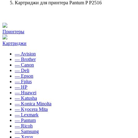
Картриджи для принтера Pantum P P2516
Принтеры
Картриджи
— Avision
— Brother
— Canon
— Deli
— Epson
— Fplus
— HP
— Huawei
— Katusha
— Konica Minolta
— Kyocera Mita
— Lexmark
— Pantum
— Ricoh
— Samsung
— Xerox