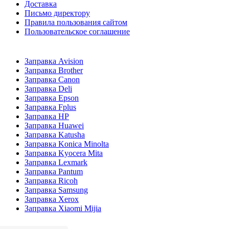
Доставка
Письмо директору
Правила пользования сайтом
Пользовательское соглашение
Заправка Avision
Заправка Brother
Заправка Canon
Заправка Deli
Заправка Epson
Заправка Fplus
Заправка HP
Заправка Huawei
Заправка Katusha
Заправка Konica Minolta
Заправка Kyocera Mita
Заправка Lexmark
Заправка Pantum
Заправка Ricoh
Заправка Samsung
Заправка Xerox
Заправка Xiaomi Mijia