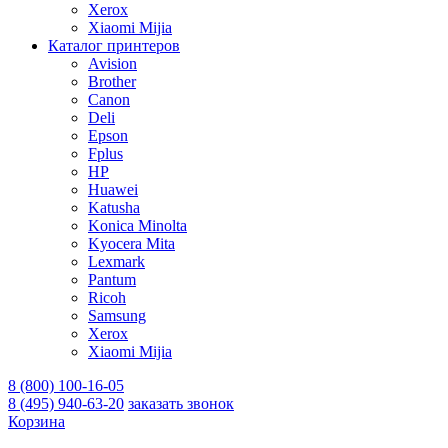
Xerox
Xiaomi Mijia
Каталог принтеров
Avision
Brother
Canon
Deli
Epson
Fplus
HP
Huawei
Katusha
Konica Minolta
Kyocera Mita
Lexmark
Pantum
Ricoh
Samsung
Xerox
Xiaomi Mijia
8 (800) 100-16-05
8 (495) 940-63-20
заказать звонок
Корзина