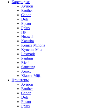
Картриджи
Avision
Brother
Canon
Deli
Epson
Fplus
HP
Huawei
Katusha
Konica Minolta
Kyocera Mita
Lexmark
Pantum
Ricoh
Samsung
Xerox
Xiaomi Mijia
Принтеры
Avision
Brother
Canon
Deli
Epson
Fplus