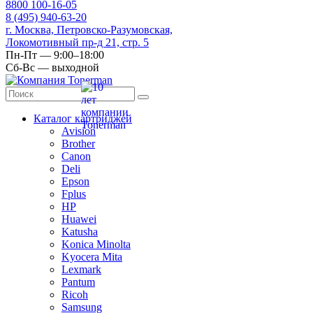
8
800
100-16-05
8
(495)
940-63-20
г. Москва, Петровско-Разумовская,
Локомотивный пр-д 21, стр. 5
Пн-Пт — 9:00–18:00
Сб-Вс — выходной
Каталог картриджей
Avision
Brother
Canon
Deli
Epson
Fplus
HP
Huawei
Katusha
Konica Minolta
Kyocera Mita
Lexmark
Pantum
Ricoh
Samsung