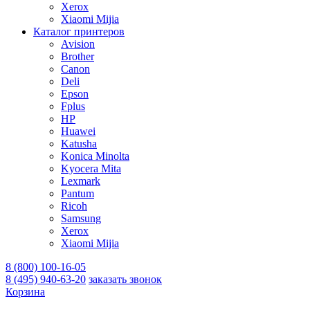
Xerox
Xiaomi Mijia
Каталог принтеров
Avision
Brother
Canon
Deli
Epson
Fplus
HP
Huawei
Katusha
Konica Minolta
Kyocera Mita
Lexmark
Pantum
Ricoh
Samsung
Xerox
Xiaomi Mijia
8 (800) 100-16-05
8 (495) 940-63-20
заказать звонок
Корзина