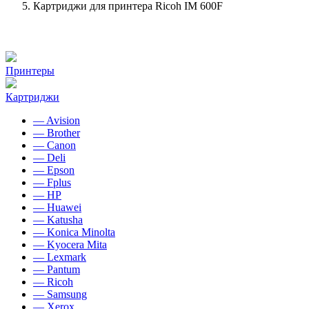
Картриджи для принтера Ricoh IM 600F
Принтеры
Картриджи
— Avision
— Brother
— Canon
— Deli
— Epson
— Fplus
— HP
— Huawei
— Katusha
— Konica Minolta
— Kyocera Mita
— Lexmark
— Pantum
— Ricoh
— Samsung
— Xerox