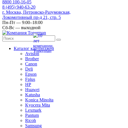
8
800
100-16-05
8
(495)
940-63-20
г. Москва, Петровско-Разумовская,
Локомотивный пр-д 21, стр. 5
Пн-Пт — 9:00–18:00
Сб-Вс — выходной
Каталог картриджей
Avision
Brother
Canon
Deli
Epson
Fplus
HP
Huawei
Katusha
Konica Minolta
Kyocera Mita
Lexmark
Pantum
Ricoh
Samsung