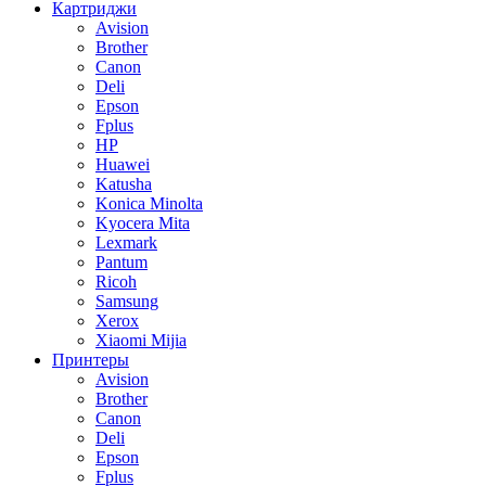
Картриджи
Avision
Brother
Canon
Deli
Epson
Fplus
HP
Huawei
Katusha
Konica Minolta
Kyocera Mita
Lexmark
Pantum
Ricoh
Samsung
Xerox
Xiaomi Mijia
Принтеры
Avision
Brother
Canon
Deli
Epson
Fplus