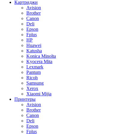
Картриджи
Avision
Brother
Canon
Deli
Epson
Fplus
HP
Huawei
Katusha
Konica Minolta
Kyocera Mita
Lexmark
Pantum
Ricoh
Samsung
Xerox
Xiaomi Mijia
Принтеры
Avision
Brother
Canon
Deli
Epson
Fplus