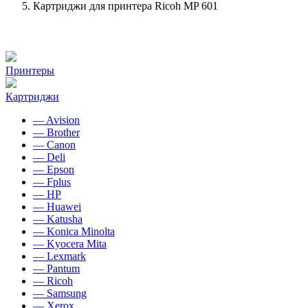
Картриджи для принтера Ricoh MP 601
Принтеры
Картриджи
— Avision
— Brother
— Canon
— Deli
— Epson
— Fplus
— HP
— Huawei
— Katusha
— Konica Minolta
— Kyocera Mita
— Lexmark
— Pantum
— Ricoh
— Samsung
— Xerox