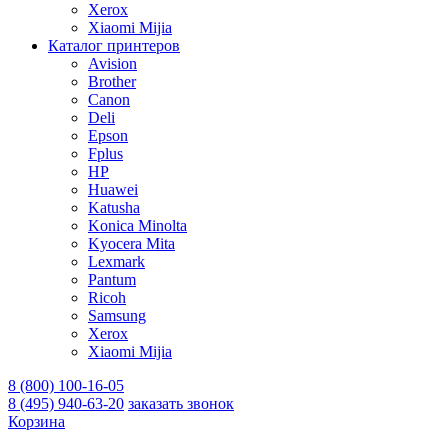
Xerox
Xiaomi Mijia
Каталог принтеров
Avision
Brother
Canon
Deli
Epson
Fplus
HP
Huawei
Katusha
Konica Minolta
Kyocera Mita
Lexmark
Pantum
Ricoh
Samsung
Xerox
Xiaomi Mijia
8 (800) 100-16-05
8 (495) 940-63-20
заказать звонок
Корзина