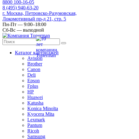
8
800
100-16-05
8
(495)
940-63-20
г. Москва, Петровско-Разумовская,
Локомотивный пр-д 21, стр. 5
Пн-Пт — 9:00–18:00
Сб-Вс — выходной
Каталог картриджей
Avision
Brother
Canon
Deli
Epson
Fplus
HP
Huawei
Katusha
Konica Minolta
Kyocera Mita
Lexmark
Pantum
Ricoh
Samsung