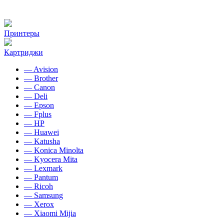
Принтеры
Картриджи
— Avision
— Brother
— Canon
— Deli
— Epson
— Fplus
— HP
— Huawei
— Katusha
— Konica Minolta
— Kyocera Mita
— Lexmark
— Pantum
— Ricoh
— Samsung
— Xerox
— Xiaomi Mijia