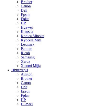
Brother
Canon
Deli
Epson
Fplus
HP
Huawei
Katusha
Konica Minolta
Kyocera Mita
Lexmark
Pantum
Ricoh
Samsung
Xerox
Xiaomi Mijia
Принтеры
Avision
Brother
Canon
Deli
Epson
Fplus
HP
Huawei