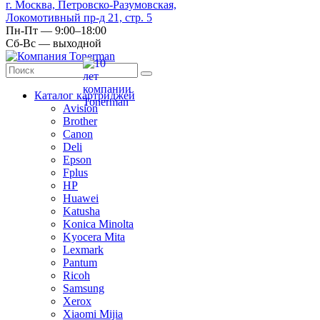
г. Москва, Петровско-Разумовская,
Локомотивный пр-д 21, стр. 5
Пн-Пт — 9:00–18:00
Сб-Вс — выходной
Каталог картриджей
Avision
Brother
Canon
Deli
Epson
Fplus
HP
Huawei
Katusha
Konica Minolta
Kyocera Mita
Lexmark
Pantum
Ricoh
Samsung
Xerox
Xiaomi Mijia