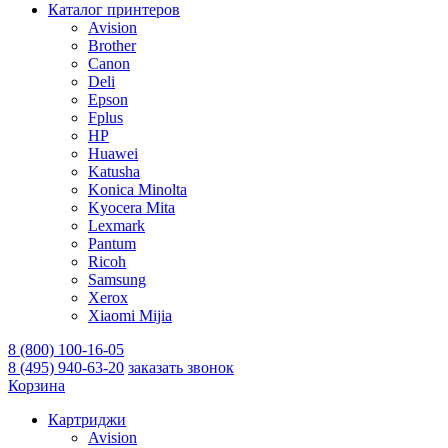
Каталог принтеров
Avision
Brother
Canon
Deli
Epson
Fplus
HP
Huawei
Katusha
Konica Minolta
Kyocera Mita
Lexmark
Pantum
Ricoh
Samsung
Xerox
Xiaomi Mijia
8 (800) 100-16-05
8 (495) 940-63-20
заказать звонок
Корзина
Картриджи
Avision