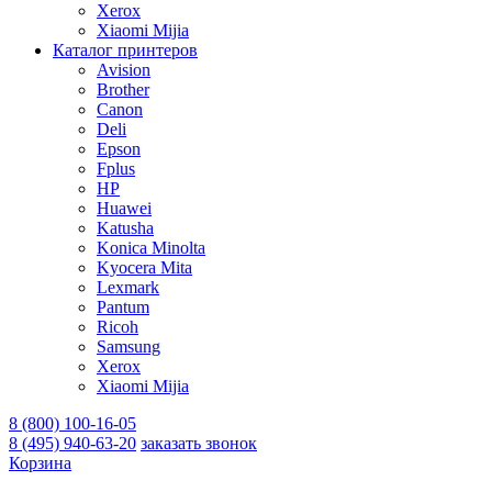
Xerox
Xiaomi Mijia
Каталог принтеров
Avision
Brother
Canon
Deli
Epson
Fplus
HP
Huawei
Katusha
Konica Minolta
Kyocera Mita
Lexmark
Pantum
Ricoh
Samsung
Xerox
Xiaomi Mijia
8 (800) 100-16-05
8 (495) 940-63-20
заказать звонок
Корзина