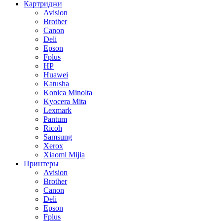
Картриджи
Avision
Brother
Canon
Deli
Epson
Fplus
HP
Huawei
Katusha
Konica Minolta
Kyocera Mita
Lexmark
Pantum
Ricoh
Samsung
Xerox
Xiaomi Mijia
Принтеры
Avision
Brother
Canon
Deli
Epson
Fplus