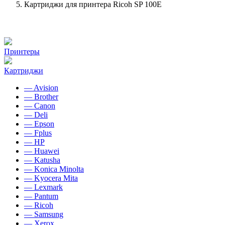
Картриджи для принтера Ricoh SP 100E
Принтеры
Картриджи
— Avision
— Brother
— Canon
— Deli
— Epson
— Fplus
— HP
— Huawei
— Katusha
— Konica Minolta
— Kyocera Mita
— Lexmark
— Pantum
— Ricoh
— Samsung
— Xerox