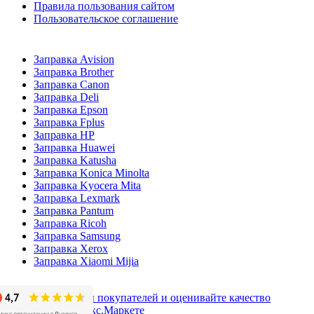
Правила пользования сайтом
Пользовательское соглашение
Заправка Avision
Заправка Brother
Заправка Canon
Заправка Deli
Заправка Epson
Заправка Fplus
Заправка HP
Заправка Huawei
Заправка Katusha
Заправка Konica Minolta
Заправка Kyocera Mita
Заправка Lexmark
Заправка Pantum
Заправка Ricoh
Заправка Samsung
Заправка Xerox
Заправка Xiaomi Mijia