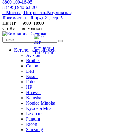
8
800
100-16-05
8
(495)
940-63-20
г. Москва, Петровско-Разумовская,
Локомотивный пр-д 21, стр. 5
Пн-Пт — 9:00–18:00
Сб-Вс — выходной
Каталог картриджей
Avision
Brother
Canon
Deli
Epson
Fplus
HP
Huawei
Katusha
Konica Minolta
Kyocera Mita
Lexmark
Pantum
Ricoh
Samsung