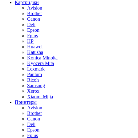
Картриджи
Avision
Brother
Canon
Deli
Epson
Fplus
HP
Huawei
Katusha
Konica Minolta
Kyocera Mita
Lexmark
Pantum
Ricoh
Samsung
Xerox
Xiaomi Mijia
Принтеры
Avision
Brother
Canon
Deli
Epson
Fplus