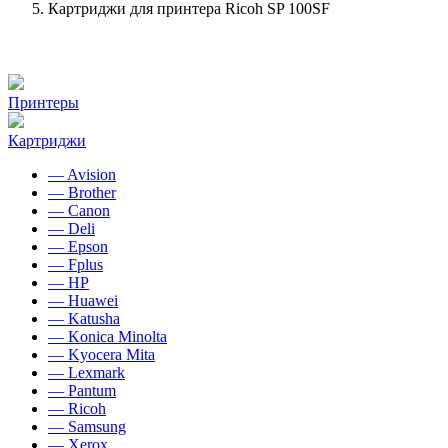
Картриджи для принтера Ricoh SP 100SF
Принтеры
Картриджи
— Avision
— Brother
— Canon
— Deli
— Epson
— Fplus
— HP
— Huawei
— Katusha
— Konica Minolta
— Kyocera Mita
— Lexmark
— Pantum
— Ricoh
— Samsung
— Xerox