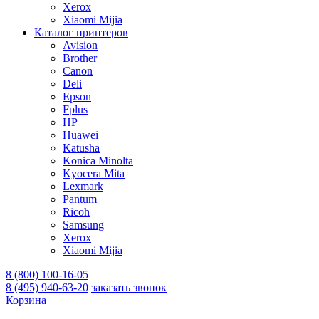
Xerox
Xiaomi Mijia
Каталог принтеров
Avision
Brother
Canon
Deli
Epson
Fplus
HP
Huawei
Katusha
Konica Minolta
Kyocera Mita
Lexmark
Pantum
Ricoh
Samsung
Xerox
Xiaomi Mijia
8 (800) 100-16-05
8 (495) 940-63-20
заказать звонок
Корзина