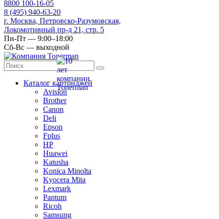
8
800
100-16-05
8
(495)
940-63-20
г. Москва, Петровско-Разумовская,
Локомотивный пр-д 21, стр. 5
Пн-Пт — 9:00–18:00
Сб-Вс — выходной
Каталог картриджей
Avision
Brother
Canon
Deli
Epson
Fplus
HP
Huawei
Katusha
Konica Minolta
Kyocera Mita
Lexmark
Pantum
Ricoh
Samsung