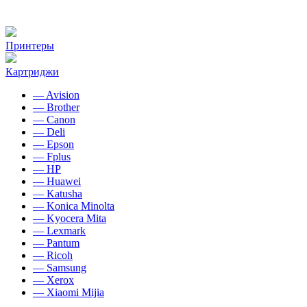
Принтеры
Картриджи
— Avision
— Brother
— Canon
— Deli
— Epson
— Fplus
— HP
— Huawei
— Katusha
— Konica Minolta
— Kyocera Mita
— Lexmark
— Pantum
— Ricoh
— Samsung
— Xerox
— Xiaomi Mijia