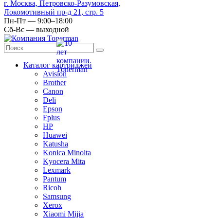
г. Москва, Петровско-Разумовская,
Локомотивный пр-д 21, стр. 5
Пн-Пт — 9:00–18:00
Сб-Вс — выходной
Каталог картриджей
Avision
Brother
Canon
Deli
Epson
Fplus
HP
Huawei
Katusha
Konica Minolta
Kyocera Mita
Lexmark
Pantum
Ricoh
Samsung
Xerox
Xiaomi Mijia