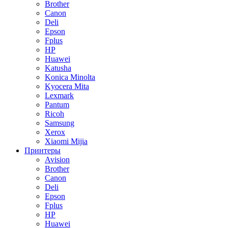
Brother
Canon
Deli
Epson
Fplus
HP
Huawei
Katusha
Konica Minolta
Kyocera Mita
Lexmark
Pantum
Ricoh
Samsung
Xerox
Xiaomi Mijia
Принтеры
Avision
Brother
Canon
Deli
Epson
Fplus
HP
Huawei