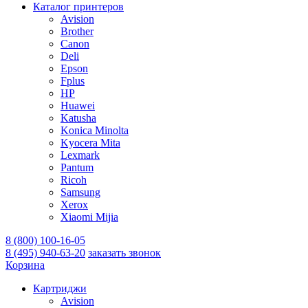
Каталог принтеров
Avision
Brother
Canon
Deli
Epson
Fplus
HP
Huawei
Katusha
Konica Minolta
Kyocera Mita
Lexmark
Pantum
Ricoh
Samsung
Xerox
Xiaomi Mijia
8 (800) 100-16-05
8 (495) 940-63-20
заказать звонок
Корзина
Картриджи
Avision