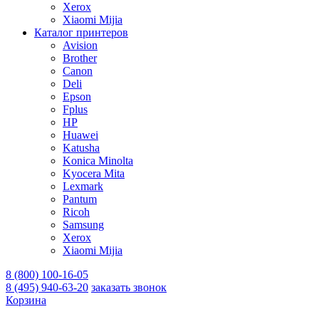
Xerox
Xiaomi Mijia
Каталог принтеров
Avision
Brother
Canon
Deli
Epson
Fplus
HP
Huawei
Katusha
Konica Minolta
Kyocera Mita
Lexmark
Pantum
Ricoh
Samsung
Xerox
Xiaomi Mijia
8 (800) 100-16-05
8 (495) 940-63-20
заказать звонок
Корзина