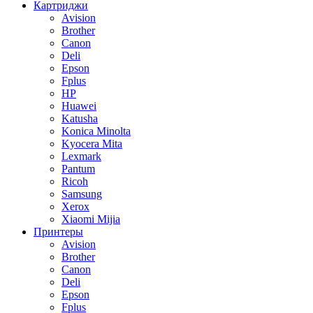
Картриджи
Avision
Brother
Canon
Deli
Epson
Fplus
HP
Huawei
Katusha
Konica Minolta
Kyocera Mita
Lexmark
Pantum
Ricoh
Samsung
Xerox
Xiaomi Mijia
Принтеры
Avision
Brother
Canon
Deli
Epson
Fplus