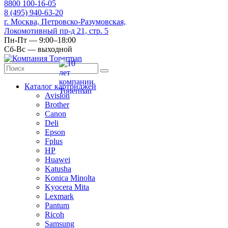
8
800
100-16-05
8
(495)
940-63-20
г. Москва, Петровско-Разумовская,
Локомотивный пр-д 21, стр. 5
Пн-Пт — 9:00–18:00
Сб-Вс — выходной
Каталог картриджей
Avision
Brother
Canon
Deli
Epson
Fplus
HP
Huawei
Katusha
Konica Minolta
Kyocera Mita
Lexmark
Pantum
Ricoh
Samsung