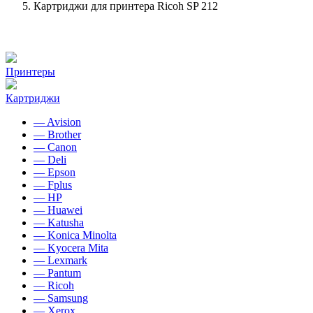
Картриджи для принтера Ricoh SP 212
Принтеры
Картриджи
— Avision
— Brother
— Canon
— Deli
— Epson
— Fplus
— HP
— Huawei
— Katusha
— Konica Minolta
— Kyocera Mita
— Lexmark
— Pantum
— Ricoh
— Samsung
— Xerox