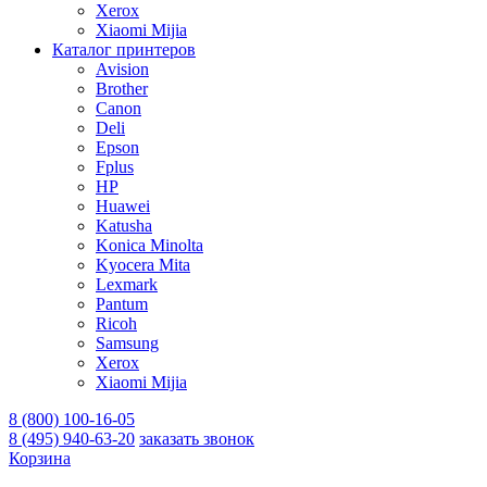
Xerox
Xiaomi Mijia
Каталог принтеров
Avision
Brother
Canon
Deli
Epson
Fplus
HP
Huawei
Katusha
Konica Minolta
Kyocera Mita
Lexmark
Pantum
Ricoh
Samsung
Xerox
Xiaomi Mijia
8 (800) 100-16-05
8 (495) 940-63-20
заказать звонок
Корзина