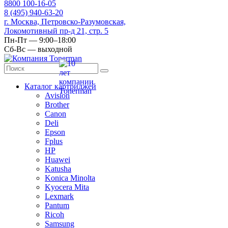
8
800
100-16-05
8
(495)
940-63-20
г. Москва, Петровско-Разумовская,
Локомотивный пр-д 21, стр. 5
Пн-Пт — 9:00–18:00
Сб-Вс — выходной
Каталог картриджей
Avision
Brother
Canon
Deli
Epson
Fplus
HP
Huawei
Katusha
Konica Minolta
Kyocera Mita
Lexmark
Pantum
Ricoh
Samsung