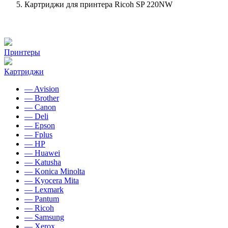
Картриджи для принтера Ricoh SP 220NW
Принтеры
Картриджи
— Avision
— Brother
— Canon
— Deli
— Epson
— Fplus
— HP
— Huawei
— Katusha
— Konica Minolta
— Kyocera Mita
— Lexmark
— Pantum
— Ricoh
— Samsung
— Xerox