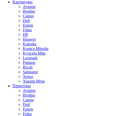
Картриджи
Avision
Brother
Canon
Deli
Epson
Fplus
HP
Huawei
Katusha
Konica Minolta
Kyocera Mita
Lexmark
Pantum
Ricoh
Samsung
Xerox
Xiaomi Mijia
Принтеры
Avision
Brother
Canon
Deli
Epson
Fplus