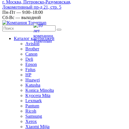
г. Москва, Петровско-Разумовская,
Локомотивный пр-д 21, стр. 5
Пн-Пт — 9:00–18:00
Сб-Вс — выходной
Каталог картриджей
Avision
Brother
Canon
Deli
Epson
Fplus
HP
Huawei
Katusha
Konica Minolta
Kyocera Mita
Lexmark
Pantum
Ricoh
Samsung
Xerox
Xiaomi Mijia