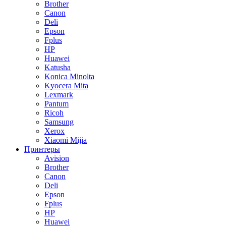
Brother
Canon
Deli
Epson
Fplus
HP
Huawei
Katusha
Konica Minolta
Kyocera Mita
Lexmark
Pantum
Ricoh
Samsung
Xerox
Xiaomi Mijia
Принтеры
Avision
Brother
Canon
Deli
Epson
Fplus
HP
Huawei