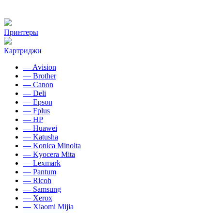
Принтеры
Картриджи
— Avision
— Brother
— Canon
— Deli
— Epson
— Fplus
— HP
— Huawei
— Katusha
— Konica Minolta
— Kyocera Mita
— Lexmark
— Pantum
— Ricoh
— Samsung
— Xerox
— Xiaomi Mijia