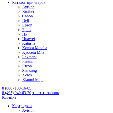
Каталог принтеров
Avision
Brother
Canon
Deli
Epson
Fplus
HP
Huawei
Katusha
Konica Minolta
Kyocera Mita
Lexmark
Pantum
Ricoh
Samsung
Xerox
Xiaomi Mijia
8 (800) 100-16-05
8 (495) 940-63-20
заказать звонок
Корзина
Картриджи
Avision