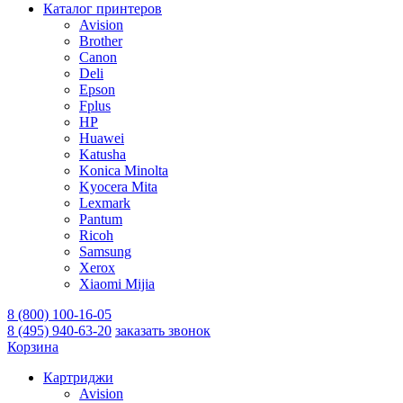
Каталог принтеров
Avision
Brother
Canon
Deli
Epson
Fplus
HP
Huawei
Katusha
Konica Minolta
Kyocera Mita
Lexmark
Pantum
Ricoh
Samsung
Xerox
Xiaomi Mijia
8 (800) 100-16-05
8 (495) 940-63-20
заказать звонок
Корзина
Картриджи
Avision