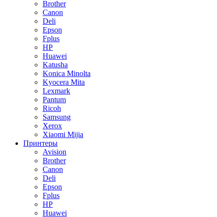
Brother
Canon
Deli
Epson
Fplus
HP
Huawei
Katusha
Konica Minolta
Kyocera Mita
Lexmark
Pantum
Ricoh
Samsung
Xerox
Xiaomi Mijia
Принтеры
Avision
Brother
Canon
Deli
Epson
Fplus
HP
Huawei