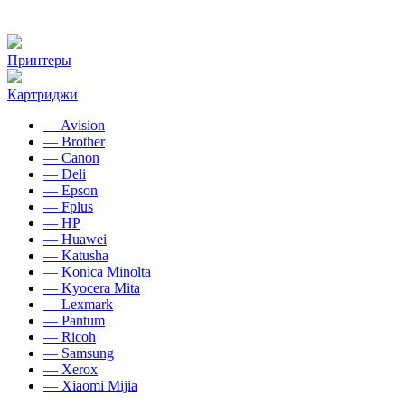
Принтеры
Картриджи
— Avision
— Brother
— Canon
— Deli
— Epson
— Fplus
— HP
— Huawei
— Katusha
— Konica Minolta
— Kyocera Mita
— Lexmark
— Pantum
— Ricoh
— Samsung
— Xerox
— Xiaomi Mijia