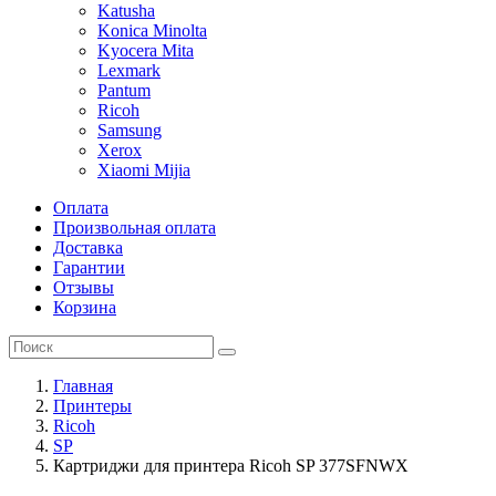
Katusha
Konica Minolta
Kyocera Mita
Lexmark
Pantum
Ricoh
Samsung
Xerox
Xiaomi Mijia
Оплата
Произвольная оплата
Доставка
Гарантии
Отзывы
Корзина
Главная
Принтеры
Ricoh
SP
Картриджи для принтера Ricoh SP 377SFNWX