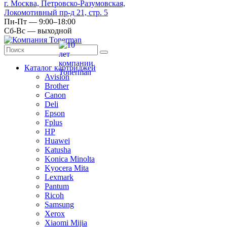
г. Москва, Петровско-Разумовская,
Локомотивный пр-д 21, стр. 5
Пн-Пт — 9:00–18:00
Сб-Вс — выходной
Каталог картриджей
Avision
Brother
Canon
Deli
Epson
Fplus
HP
Huawei
Katusha
Konica Minolta
Kyocera Mita
Lexmark
Pantum
Ricoh
Samsung
Xerox
Xiaomi Mijia