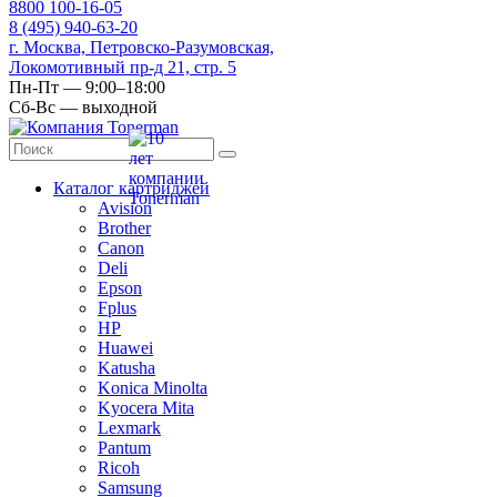
8
800
100-16-05
8
(495)
940-63-20
г. Москва, Петровско-Разумовская,
Локомотивный пр-д 21, стр. 5
Пн-Пт — 9:00–18:00
Сб-Вс — выходной
Каталог картриджей
Avision
Brother
Canon
Deli
Epson
Fplus
HP
Huawei
Katusha
Konica Minolta
Kyocera Mita
Lexmark
Pantum
Ricoh
Samsung