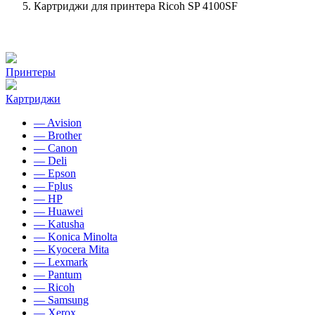
Картриджи для принтера Ricoh SP 4100SF
Принтеры
Картриджи
— Avision
— Brother
— Canon
— Deli
— Epson
— Fplus
— HP
— Huawei
— Katusha
— Konica Minolta
— Kyocera Mita
— Lexmark
— Pantum
— Ricoh
— Samsung
— Xerox