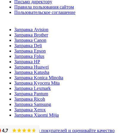
Письмо директору
Правила пользования сайтом
Пользовательское соглашение
Заправка Avision
Заправка Brother
Заправка Canon
Заправка Deli
Заправка Epson
Заправка Fplus
Заправка HP
Заправка Huawei
Заправка Katusha
Заправка Konica Minolta
Заправка Kyocera Mita
Заправка Lexmark
Заправка Pantum
Заправка Ricoh
Заправка Samsung
Заправка Xerox
Заправка Xiaomi Mijia