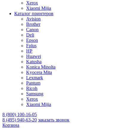
Xerox
Xiaomi Mijia
Каталог принтеров
Avision
Brother
Canon
Deli
Epson
Fplus
HP
Huawei
Katusha
Konica Minolta
Kyocera Mita
Lexmark
Pantum
Ricoh
Samsung
Xerox
Xiaomi Mijia
8 (800) 100-16-05
8 (495) 940-63-20
заказать звонок
Корзина