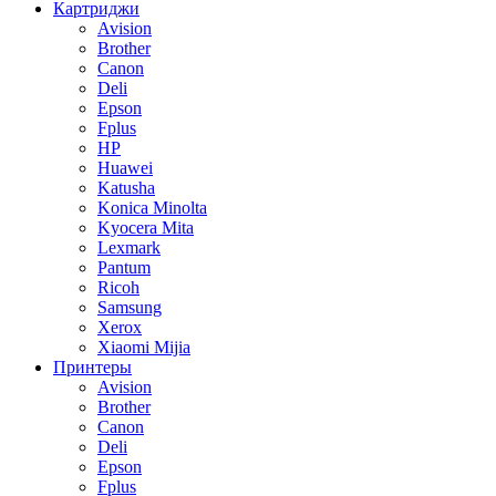
Картриджи
Avision
Brother
Canon
Deli
Epson
Fplus
HP
Huawei
Katusha
Konica Minolta
Kyocera Mita
Lexmark
Pantum
Ricoh
Samsung
Xerox
Xiaomi Mijia
Принтеры
Avision
Brother
Canon
Deli
Epson
Fplus