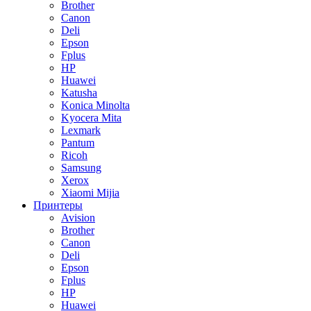
Brother
Canon
Deli
Epson
Fplus
HP
Huawei
Katusha
Konica Minolta
Kyocera Mita
Lexmark
Pantum
Ricoh
Samsung
Xerox
Xiaomi Mijia
Принтеры
Avision
Brother
Canon
Deli
Epson
Fplus
HP
Huawei