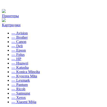
Принтеры
Картриджи
— Avision
— Brother
— Canon
— Deli
— Epson
— Fplus
— HP
— Huawei
— Katusha
— Konica Minolta
— Kyocera Mita
— Lexmark
— Pantum
— Ricoh
— Samsung
— Xerox
— Xiaomi Mijia