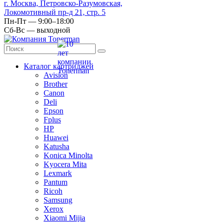
г. Москва, Петровско-Разумовская,
Локомотивный пр-д 21, стр. 5
Пн-Пт — 9:00–18:00
Сб-Вс — выходной
Каталог картриджей
Avision
Brother
Canon
Deli
Epson
Fplus
HP
Huawei
Katusha
Konica Minolta
Kyocera Mita
Lexmark
Pantum
Ricoh
Samsung
Xerox
Xiaomi Mijia