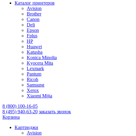
Каталог принтеров
Avision
Brother
Canon
Deli
Epson
Fplus
HP
Huawei
Katusha
Konica Minolta
Kyocera Mita
Lexmark
Pantum
Ricoh
Samsung
Xerox
Xiaomi Mijia
8 (800) 100-16-05
8 (495) 940-63-20
заказать звонок
Корзина
Картриджи
Avision