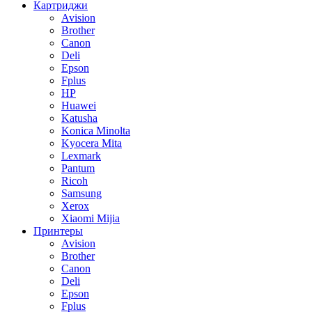
Картриджи
Avision
Brother
Canon
Deli
Epson
Fplus
HP
Huawei
Katusha
Konica Minolta
Kyocera Mita
Lexmark
Pantum
Ricoh
Samsung
Xerox
Xiaomi Mijia
Принтеры
Avision
Brother
Canon
Deli
Epson
Fplus