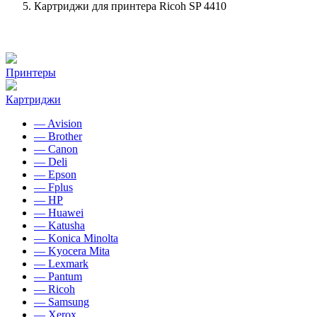
Картриджи для принтера Ricoh SP 4410
Принтеры
Картриджи
— Avision
— Brother
— Canon
— Deli
— Epson
— Fplus
— HP
— Huawei
— Katusha
— Konica Minolta
— Kyocera Mita
— Lexmark
— Pantum
— Ricoh
— Samsung
— Xerox