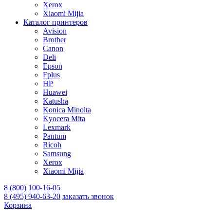
Xerox
Xiaomi Mijia
Каталог принтеров
Avision
Brother
Canon
Deli
Epson
Fplus
HP
Huawei
Katusha
Konica Minolta
Kyocera Mita
Lexmark
Pantum
Ricoh
Samsung
Xerox
Xiaomi Mijia
8 (800) 100-16-05
8 (495) 940-63-20
заказать звонок
Корзина