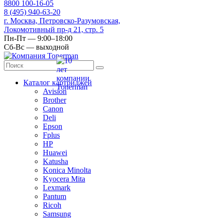
8
800
100-16-05
8
(495)
940-63-20
г. Москва, Петровско-Разумовская,
Локомотивный пр-д 21, стр. 5
Пн-Пт — 9:00–18:00
Сб-Вс — выходной
Каталог картриджей
Avision
Brother
Canon
Deli
Epson
Fplus
HP
Huawei
Katusha
Konica Minolta
Kyocera Mita
Lexmark
Pantum
Ricoh
Samsung