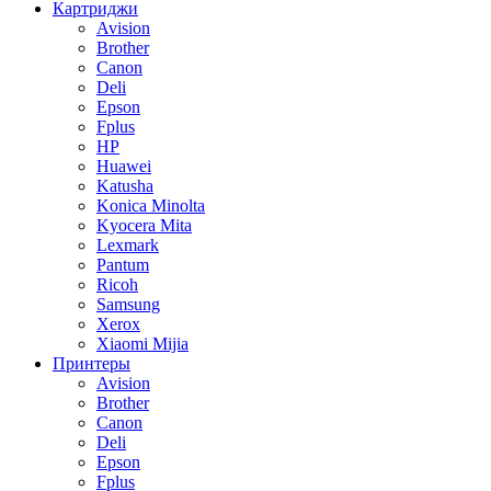
Картриджи
Avision
Brother
Canon
Deli
Epson
Fplus
HP
Huawei
Katusha
Konica Minolta
Kyocera Mita
Lexmark
Pantum
Ricoh
Samsung
Xerox
Xiaomi Mijia
Принтеры
Avision
Brother
Canon
Deli
Epson
Fplus