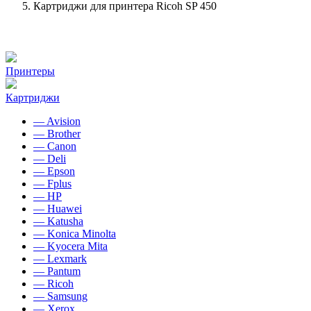
Картриджи для принтера Ricoh SP 450
Принтеры
Картриджи
— Avision
— Brother
— Canon
— Deli
— Epson
— Fplus
— HP
— Huawei
— Katusha
— Konica Minolta
— Kyocera Mita
— Lexmark
— Pantum
— Ricoh
— Samsung
— Xerox