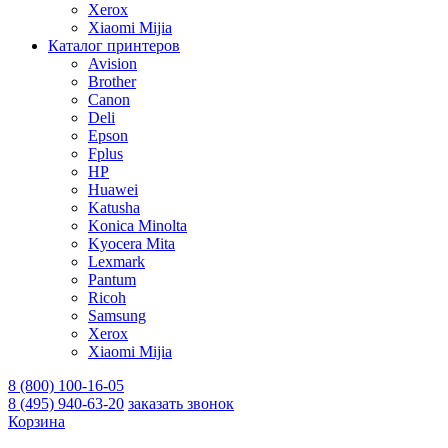
Xerox
Xiaomi Mijia
Каталог принтеров
Avision
Brother
Canon
Deli
Epson
Fplus
HP
Huawei
Katusha
Konica Minolta
Kyocera Mita
Lexmark
Pantum
Ricoh
Samsung
Xerox
Xiaomi Mijia
8 (800) 100-16-05
8 (495) 940-63-20
заказать звонок
Корзина