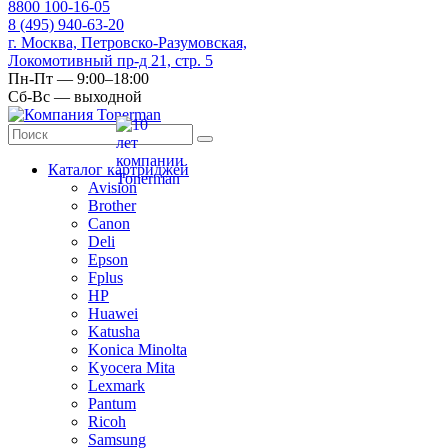
8
800
100-16-05
8
(495)
940-63-20
г. Москва, Петровско-Разумовская,
Локомотивный пр-д 21, стр. 5
Пн-Пт — 9:00–18:00
Сб-Вс — выходной
Каталог картриджей
Avision
Brother
Canon
Deli
Epson
Fplus
HP
Huawei
Katusha
Konica Minolta
Kyocera Mita
Lexmark
Pantum
Ricoh
Samsung