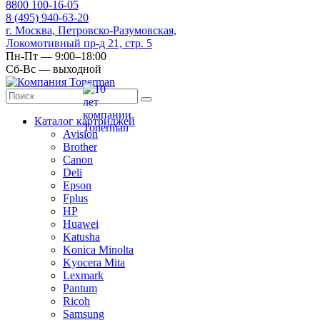
8
800
100-16-05
8
(495)
940-63-20
г. Москва, Петровско-Разумовская,
Локомотивный пр-д 21, стр. 5
Пн-Пт — 9:00–18:00
Сб-Вс — выходной
Каталог картриджей
Avision
Brother
Canon
Deli
Epson
Fplus
HP
Huawei
Katusha
Konica Minolta
Kyocera Mita
Lexmark
Pantum
Ricoh
Samsung