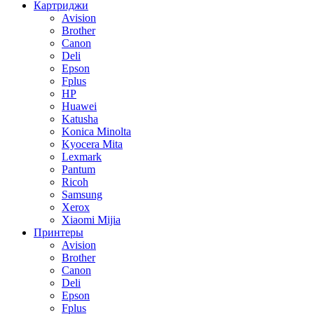
Картриджи
Avision
Brother
Canon
Deli
Epson
Fplus
HP
Huawei
Katusha
Konica Minolta
Kyocera Mita
Lexmark
Pantum
Ricoh
Samsung
Xerox
Xiaomi Mijia
Принтеры
Avision
Brother
Canon
Deli
Epson
Fplus