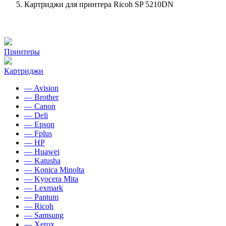
Картриджи для принтера Ricoh SP 5210DN
Принтеры
Картриджи
— Avision
— Brother
— Canon
— Deli
— Epson
— Fplus
— HP
— Huawei
— Katusha
— Konica Minolta
— Kyocera Mita
— Lexmark
— Pantum
— Ricoh
— Samsung
— Xerox