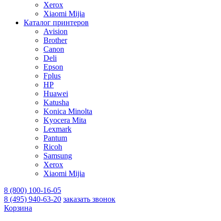
Xerox
Xiaomi Mijia
Каталог принтеров
Avision
Brother
Canon
Deli
Epson
Fplus
HP
Huawei
Katusha
Konica Minolta
Kyocera Mita
Lexmark
Pantum
Ricoh
Samsung
Xerox
Xiaomi Mijia
8 (800) 100-16-05
8 (495) 940-63-20
заказать звонок
Корзина