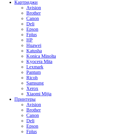
Картриджи
Avision
Brother
Canon
Deli
Epson
Fplus
HP
Huawei
Katusha
Konica Minolta
Kyocera Mita
Lexmark
Pantum
Ricoh
Samsung
Xerox
Xiaomi Mijia
Принтеры
Avision
Brother
Canon
Deli
Epson
Fplus