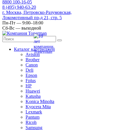
8
800
100-16-05
8
(495)
940-63-20
г. Москва, Петровско-Разумовская,
Локомотивный пр-д 21, стр. 5
Пн-Пт — 9:00–18:00
Сб-Вс — выходной
Каталог картриджей
Avision
Brother
Canon
Deli
Epson
Fplus
HP
Huawei
Katusha
Konica Minolta
Kyocera Mita
Lexmark
Pantum
Ricoh
Samsung