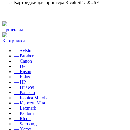
Картриджи для принтера Ricoh SP C252SF
Принтеры
Картриджи
— Avision
— Brother
— Canon
— Deli
— Epson
— Fplus
— HP
— Huawei
— Katusha
— Konica Minolta
— Kyocera Mita
— Lexmark
— Pantum
— Ricoh
— Samsung
— Xerox