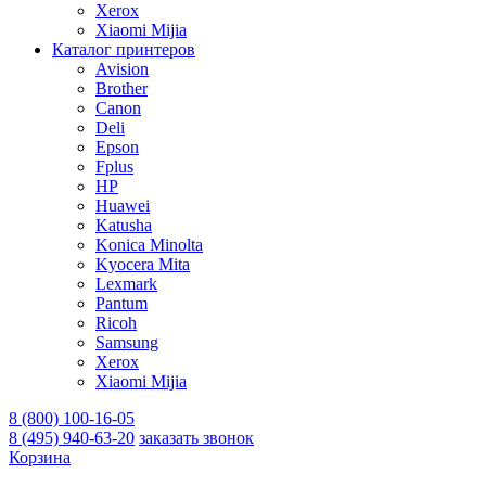
Xerox
Xiaomi Mijia
Каталог принтеров
Avision
Brother
Canon
Deli
Epson
Fplus
HP
Huawei
Katusha
Konica Minolta
Kyocera Mita
Lexmark
Pantum
Ricoh
Samsung
Xerox
Xiaomi Mijia
8 (800) 100-16-05
8 (495) 940-63-20
заказать звонок
Корзина