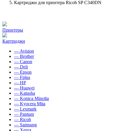
Картриджи для принтера Ricoh SP C340DN
Принтеры
Картриджи
— Avision
— Brother
— Canon
— Deli
— Epson
— Fplus
— HP
— Huawei
— Katusha
— Konica Minolta
— Kyocera Mita
— Lexmark
— Pantum
— Ricoh
— Samsung
— Xerox