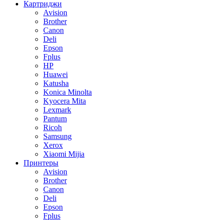
Картриджи
Avision
Brother
Canon
Deli
Epson
Fplus
HP
Huawei
Katusha
Konica Minolta
Kyocera Mita
Lexmark
Pantum
Ricoh
Samsung
Xerox
Xiaomi Mijia
Принтеры
Avision
Brother
Canon
Deli
Epson
Fplus