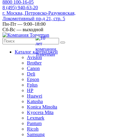
8
800
100-16-05
8
(495)
940-63-20
г. Москва, Петровско-Разумовская,
Локомотивный пр-д 21, стр. 5
Пн-Пт — 9:00–18:00
Сб-Вс — выходной
Каталог картриджей
Avision
Brother
Canon
Deli
Epson
Fplus
HP
Huawei
Katusha
Konica Minolta
Kyocera Mita
Lexmark
Pantum
Ricoh
Samsung