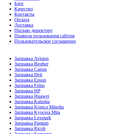
Блог
Качество
Контакты
Оплата
Доставка
Письмо директору
Правила пользования сайтом
Пользовательское соглашение
Заправка Avision
Заправка Brother
Заправка Canon
Заправка Deli
Заправка Epson
Заправка Fplus
Заправка HP
Заправка Huawei
Заправка Katusha
Заправка Konica Minolta
Заправка Kyocera Mita
Заправка Lexmark
Заправка Pantum
Заправка Ricoh
Заправка Samsung