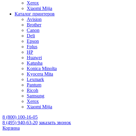
Xerox
Xiaomi Mijia
Каталог принтеров
Avision
Brother
Canon
Deli
Epson
Fplus
HP
Huawei
Katusha
Konica Minolta
Kyocera Mita
Lexmark
Pantum
Ricoh
Samsung
Xerox
Xiaomi Mijia
8 (800) 100-16-05
8 (495) 940-63-20
заказать звонок
Корзина