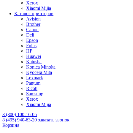
Xerox
Xiaomi Mijia
Каталог принтеров
Avision
Brother
Canon
Deli
Epson
Fplus
HP
Huawei
Katusha
Konica Minolta
Kyocera Mita
Lexmark
Pantum
Ricoh
Samsung
Xerox
Xiaomi Mijia
8 (800) 100-16-05
8 (495) 940-63-20
заказать звонок
Корзина