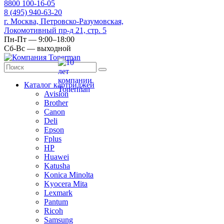
8
800
100-16-05
8
(495)
940-63-20
г. Москва, Петровско-Разумовская,
Локомотивный пр-д 21, стр. 5
Пн-Пт — 9:00–18:00
Сб-Вс — выходной
Каталог картриджей
Avision
Brother
Canon
Deli
Epson
Fplus
HP
Huawei
Katusha
Konica Minolta
Kyocera Mita
Lexmark
Pantum
Ricoh
Samsung