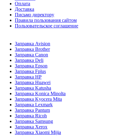
Оплата
Доставка
Письмо директору
Правила пользования сайтом
Пользовательское соглашение
Заправка Avision
Заправка Brother
Заправка Canon
Заправка Deli
Заправка Epson
Заправка Fplus
Заправка HP
Заправка Huawei
Заправка Katusha
Заправка Konica Minolta
Заправка Kyocera Mita
Заправка Lexmark
Заправка Pantum
Заправка Ricoh
Заправка Samsung
Заправка Xerox
Заправка Xiaomi Mijia