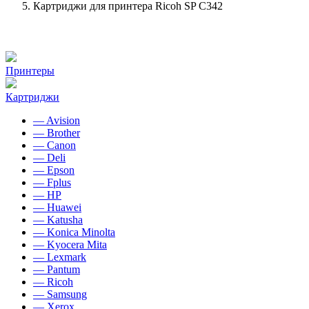
Картриджи для принтера Ricoh SP C342
Принтеры
Картриджи
— Avision
— Brother
— Canon
— Deli
— Epson
— Fplus
— HP
— Huawei
— Katusha
— Konica Minolta
— Kyocera Mita
— Lexmark
— Pantum
— Ricoh
— Samsung
— Xerox