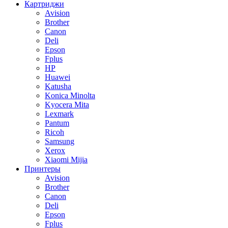
Картриджи
Avision
Brother
Canon
Deli
Epson
Fplus
HP
Huawei
Katusha
Konica Minolta
Kyocera Mita
Lexmark
Pantum
Ricoh
Samsung
Xerox
Xiaomi Mijia
Принтеры
Avision
Brother
Canon
Deli
Epson
Fplus