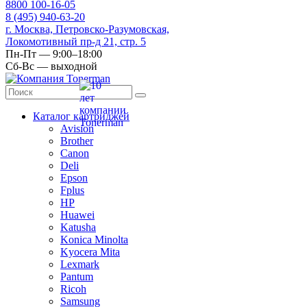
8
800
100-16-05
8
(495)
940-63-20
г. Москва, Петровско-Разумовская,
Локомотивный пр-д 21, стр. 5
Пн-Пт — 9:00–18:00
Сб-Вс — выходной
Каталог картриджей
Avision
Brother
Canon
Deli
Epson
Fplus
HP
Huawei
Katusha
Konica Minolta
Kyocera Mita
Lexmark
Pantum
Ricoh
Samsung