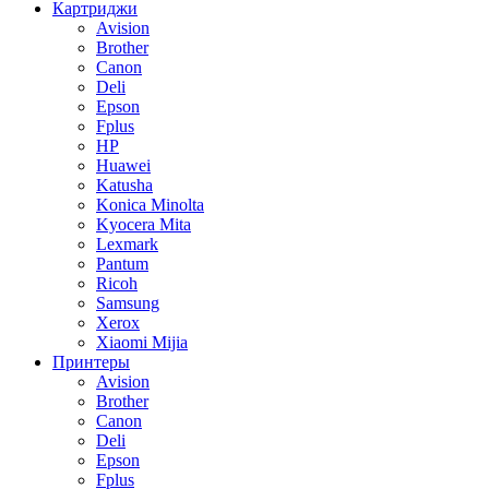
Картриджи
Avision
Brother
Canon
Deli
Epson
Fplus
HP
Huawei
Katusha
Konica Minolta
Kyocera Mita
Lexmark
Pantum
Ricoh
Samsung
Xerox
Xiaomi Mijia
Принтеры
Avision
Brother
Canon
Deli
Epson
Fplus