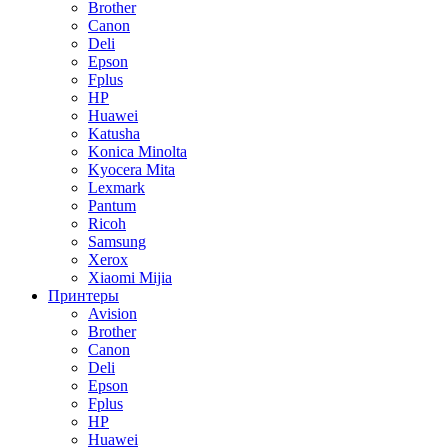
Brother
Canon
Deli
Epson
Fplus
HP
Huawei
Katusha
Konica Minolta
Kyocera Mita
Lexmark
Pantum
Ricoh
Samsung
Xerox
Xiaomi Mijia
Принтеры
Avision
Brother
Canon
Deli
Epson
Fplus
HP
Huawei