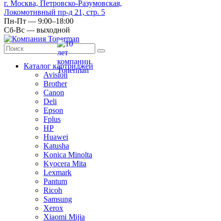
г. Москва, Петровско-Разумовская,
Локомотивный пр-д 21, стр. 5
Пн-Пт — 9:00–18:00
Сб-Вс — выходной
Каталог картриджей
Avision
Brother
Canon
Deli
Epson
Fplus
HP
Huawei
Katusha
Konica Minolta
Kyocera Mita
Lexmark
Pantum
Ricoh
Samsung
Xerox
Xiaomi Mijia