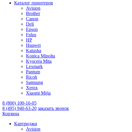
Каталог принтеров
Avision
Brother
Canon
Deli
Epson
Fplus
HP
Huawei
Katusha
Konica Minolta
Kyocera Mita
Lexmark
Pantum
Ricoh
Samsung
Xerox
Xiaomi Mijia
8 (800) 100-16-05
8 (495) 940-63-20
заказать звонок
Корзина
Картриджи
Avision