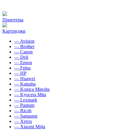
Принтеры
Картриджи
— Avision
— Brother
— Canon
— Deli
— Epson
— Fplus
— HP
— Huawei
— Katusha
— Konica Minolta
— Kyocera Mita
— Lexmark
— Pantum
— Ricoh
— Samsung
— Xerox
— Xiaomi Mijia