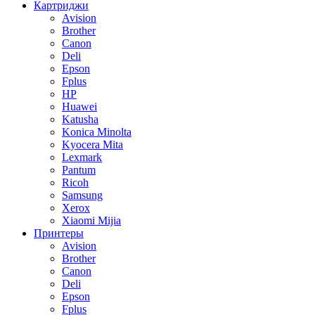
Картриджи
Avision
Brother
Canon
Deli
Epson
Fplus
HP
Huawei
Katusha
Konica Minolta
Kyocera Mita
Lexmark
Pantum
Ricoh
Samsung
Xerox
Xiaomi Mijia
Принтеры
Avision
Brother
Canon
Deli
Epson
Fplus