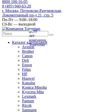
8
800
100-16-05
8
(495)
940-63-20
г. Москва, Петровско-Разумовская,
Локомотивный пр-д 21, стр. 5
Пн-Пт — 9:00–18:00
Сб-Вс — выходной
Каталог картриджей
Avision
Brother
Canon
Deli
Epson
Fplus
HP
Huawei
Katusha
Konica Minolta
Kyocera Mita
Lexmark
Pantum
Ricoh
Samsung