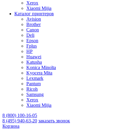
Xerox
Xiaomi Mijia
Каталог принтеров
Avision
Brother
Canon
Deli
Epson
Fplus
HP
Huawei
Katusha
Konica Minolta
Kyocera Mita
Lexmark
Pantum
Ricoh
Samsung
Xerox
Xiaomi Mijia
8 (800) 100-16-05
8 (495) 940-63-20
заказать звонок
Корзина