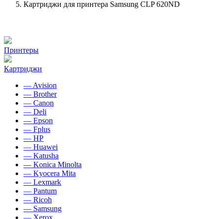
Картриджи для принтера Samsung CLP 620ND
Принтеры
Картриджи
— Avision
— Brother
— Canon
— Deli
— Epson
— Fplus
— HP
— Huawei
— Katusha
— Konica Minolta
— Kyocera Mita
— Lexmark
— Pantum
— Ricoh
— Samsung
— Xerox