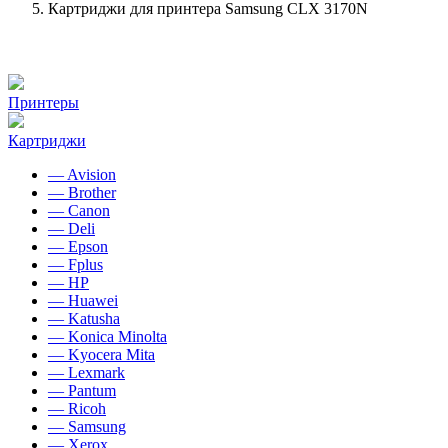
Картриджи для принтера Samsung CLX 3170N
Принтеры
Картриджи
— Avision
— Brother
— Canon
— Deli
— Epson
— Fplus
— HP
— Huawei
— Katusha
— Konica Minolta
— Kyocera Mita
— Lexmark
— Pantum
— Ricoh
— Samsung
— Xerox