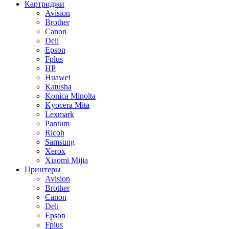
Картриджи
Avision
Brother
Canon
Deli
Epson
Fplus
HP
Huawei
Katusha
Konica Minolta
Kyocera Mita
Lexmark
Pantum
Ricoh
Samsung
Xerox
Xiaomi Mijia
Принтеры
Avision
Brother
Canon
Deli
Epson
Fplus