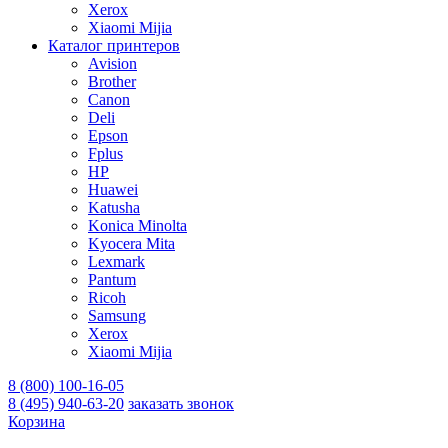
Xerox
Xiaomi Mijia
Каталог принтеров
Avision
Brother
Canon
Deli
Epson
Fplus
HP
Huawei
Katusha
Konica Minolta
Kyocera Mita
Lexmark
Pantum
Ricoh
Samsung
Xerox
Xiaomi Mijia
8 (800) 100-16-05
8 (495) 940-63-20
заказать звонок
Корзина