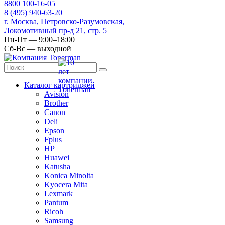
8
800
100-16-05
8
(495)
940-63-20
г. Москва, Петровско-Разумовская,
Локомотивный пр-д 21, стр. 5
Пн-Пт — 9:00–18:00
Сб-Вс — выходной
Каталог картриджей
Avision
Brother
Canon
Deli
Epson
Fplus
HP
Huawei
Katusha
Konica Minolta
Kyocera Mita
Lexmark
Pantum
Ricoh
Samsung