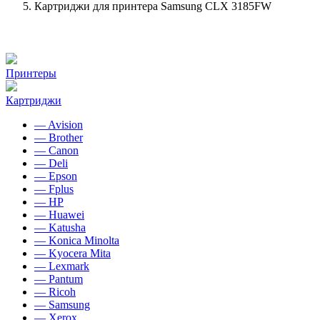
Картриджи для принтера Samsung CLX 3185FW
Принтеры
Картриджи
— Avision
— Brother
— Canon
— Deli
— Epson
— Fplus
— HP
— Huawei
— Katusha
— Konica Minolta
— Kyocera Mita
— Lexmark
— Pantum
— Ricoh
— Samsung
— Xerox