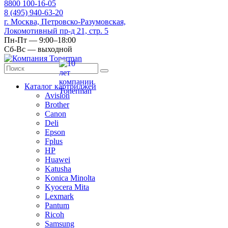
8
800
100-16-05
8
(495)
940-63-20
г. Москва, Петровско-Разумовская,
Локомотивный пр-д 21, стр. 5
Пн-Пт — 9:00–18:00
Сб-Вс — выходной
Каталог картриджей
Avision
Brother
Canon
Deli
Epson
Fplus
HP
Huawei
Katusha
Konica Minolta
Kyocera Mita
Lexmark
Pantum
Ricoh
Samsung