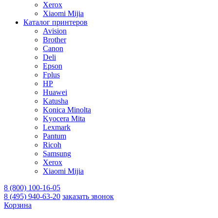
Xerox
Xiaomi Mijia
Каталог принтеров
Avision
Brother
Canon
Deli
Epson
Fplus
HP
Huawei
Katusha
Konica Minolta
Kyocera Mita
Lexmark
Pantum
Ricoh
Samsung
Xerox
Xiaomi Mijia
8 (800) 100-16-05
8 (495) 940-63-20
заказать звонок
Корзина