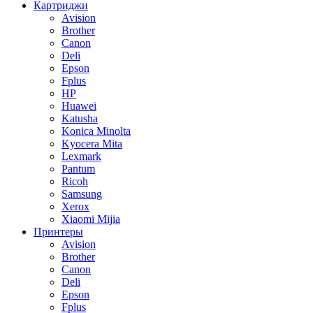
Картриджи
Avision
Brother
Canon
Deli
Epson
Fplus
HP
Huawei
Katusha
Konica Minolta
Kyocera Mita
Lexmark
Pantum
Ricoh
Samsung
Xerox
Xiaomi Mijia
Принтеры
Avision
Brother
Canon
Deli
Epson
Fplus