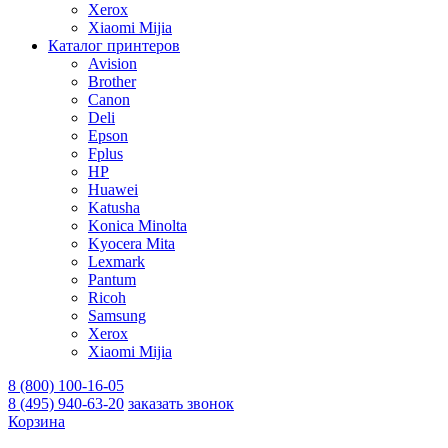
Xerox
Xiaomi Mijia
Каталог принтеров
Avision
Brother
Canon
Deli
Epson
Fplus
HP
Huawei
Katusha
Konica Minolta
Kyocera Mita
Lexmark
Pantum
Ricoh
Samsung
Xerox
Xiaomi Mijia
8 (800) 100-16-05
8 (495) 940-63-20
заказать звонок
Корзина