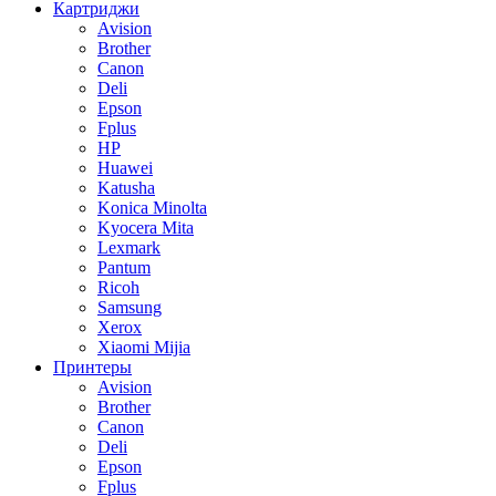
Картриджи
Avision
Brother
Canon
Deli
Epson
Fplus
HP
Huawei
Katusha
Konica Minolta
Kyocera Mita
Lexmark
Pantum
Ricoh
Samsung
Xerox
Xiaomi Mijia
Принтеры
Avision
Brother
Canon
Deli
Epson
Fplus