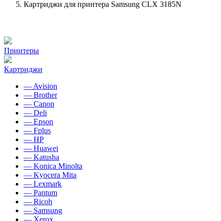
Картриджи для принтера Samsung CLX 3185N
Принтеры
Картриджи
— Avision
— Brother
— Canon
— Deli
— Epson
— Fplus
— HP
— Huawei
— Katusha
— Konica Minolta
— Kyocera Mita
— Lexmark
— Pantum
— Ricoh
— Samsung
— Xerox