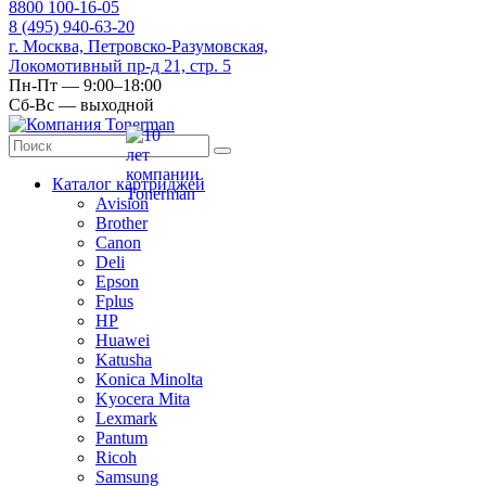
8
800
100-16-05
8
(495)
940-63-20
г. Москва, Петровско-Разумовская,
Локомотивный пр-д 21, стр. 5
Пн-Пт — 9:00–18:00
Сб-Вс — выходной
Каталог картриджей
Avision
Brother
Canon
Deli
Epson
Fplus
HP
Huawei
Katusha
Konica Minolta
Kyocera Mita
Lexmark
Pantum
Ricoh
Samsung