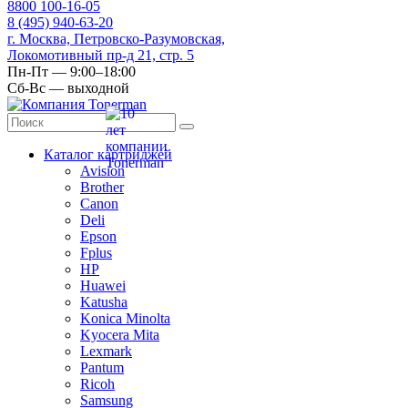
8
800
100-16-05
8
(495)
940-63-20
г. Москва, Петровско-Разумовская,
Локомотивный пр-д 21, стр. 5
Пн-Пт — 9:00–18:00
Сб-Вс — выходной
Каталог картриджей
Avision
Brother
Canon
Deli
Epson
Fplus
HP
Huawei
Katusha
Konica Minolta
Kyocera Mita
Lexmark
Pantum
Ricoh
Samsung