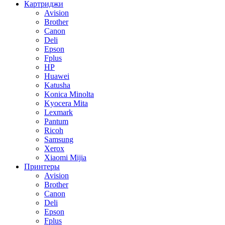
Картриджи
Avision
Brother
Canon
Deli
Epson
Fplus
HP
Huawei
Katusha
Konica Minolta
Kyocera Mita
Lexmark
Pantum
Ricoh
Samsung
Xerox
Xiaomi Mijia
Принтеры
Avision
Brother
Canon
Deli
Epson
Fplus