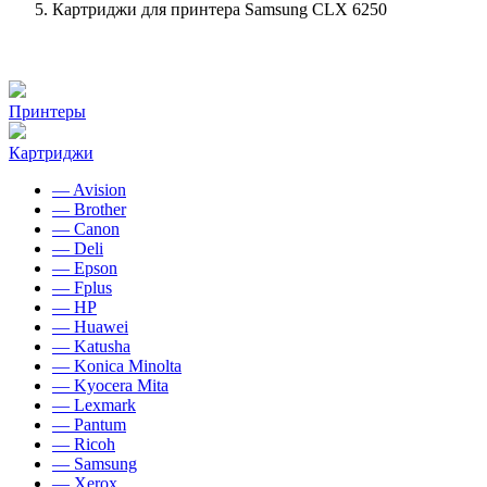
Картриджи для принтера Samsung CLX 6250
Принтеры
Картриджи
— Avision
— Brother
— Canon
— Deli
— Epson
— Fplus
— HP
— Huawei
— Katusha
— Konica Minolta
— Kyocera Mita
— Lexmark
— Pantum
— Ricoh
— Samsung
— Xerox