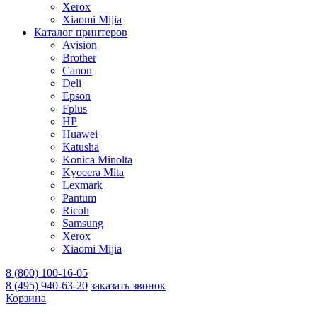
Xerox
Xiaomi Mijia
Каталог принтеров
Avision
Brother
Canon
Deli
Epson
Fplus
HP
Huawei
Katusha
Konica Minolta
Kyocera Mita
Lexmark
Pantum
Ricoh
Samsung
Xerox
Xiaomi Mijia
8 (800) 100-16-05
8 (495) 940-63-20
заказать звонок
Корзина