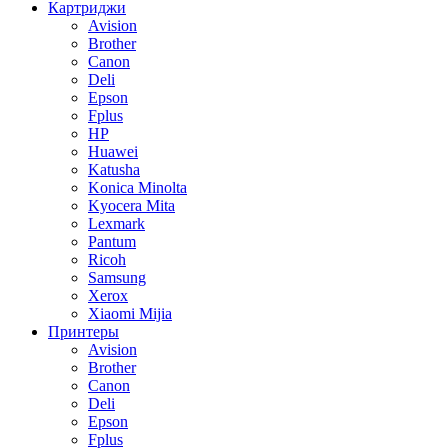
Картриджи
Avision
Brother
Canon
Deli
Epson
Fplus
HP
Huawei
Katusha
Konica Minolta
Kyocera Mita
Lexmark
Pantum
Ricoh
Samsung
Xerox
Xiaomi Mijia
Принтеры
Avision
Brother
Canon
Deli
Epson
Fplus