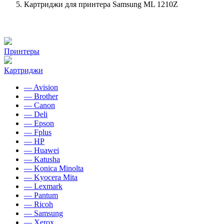
Картриджи для принтера Samsung ML 1210Z
Принтеры
Картриджи
— Avision
— Brother
— Canon
— Deli
— Epson
— Fplus
— HP
— Huawei
— Katusha
— Konica Minolta
— Kyocera Mita
— Lexmark
— Pantum
— Ricoh
— Samsung
— Xerox