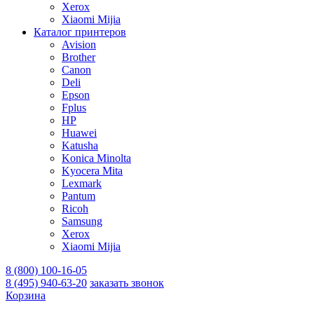
Xerox
Xiaomi Mijia
Каталог принтеров
Avision
Brother
Canon
Deli
Epson
Fplus
HP
Huawei
Katusha
Konica Minolta
Kyocera Mita
Lexmark
Pantum
Ricoh
Samsung
Xerox
Xiaomi Mijia
8 (800) 100-16-05
8 (495) 940-63-20
заказать звонок
Корзина