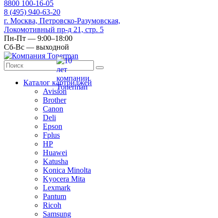
8
800
100-16-05
8
(495)
940-63-20
г. Москва, Петровско-Разумовская,
Локомотивный пр-д 21, стр. 5
Пн-Пт — 9:00–18:00
Сб-Вс — выходной
Каталог картриджей
Avision
Brother
Canon
Deli
Epson
Fplus
HP
Huawei
Katusha
Konica Minolta
Kyocera Mita
Lexmark
Pantum
Ricoh
Samsung