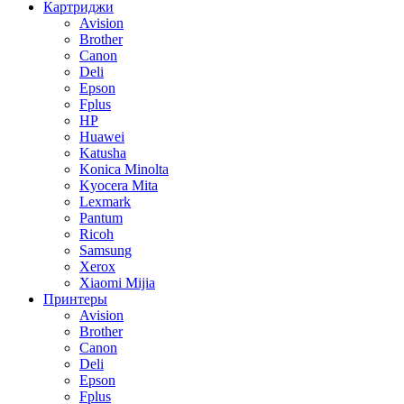
Картриджи
Avision
Brother
Canon
Deli
Epson
Fplus
HP
Huawei
Katusha
Konica Minolta
Kyocera Mita
Lexmark
Pantum
Ricoh
Samsung
Xerox
Xiaomi Mijia
Принтеры
Avision
Brother
Canon
Deli
Epson
Fplus