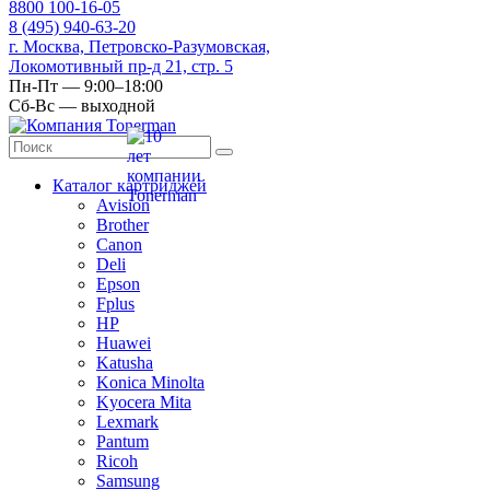
8
800
100-16-05
8
(495)
940-63-20
г. Москва, Петровско-Разумовская,
Локомотивный пр-д 21, стр. 5
Пн-Пт — 9:00–18:00
Сб-Вс — выходной
Каталог картриджей
Avision
Brother
Canon
Deli
Epson
Fplus
HP
Huawei
Katusha
Konica Minolta
Kyocera Mita
Lexmark
Pantum
Ricoh
Samsung