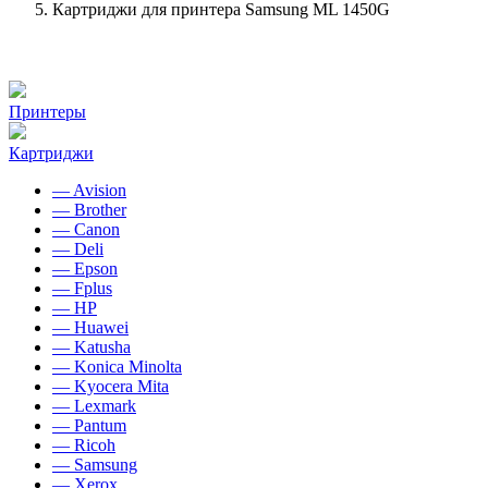
Картриджи для принтера Samsung ML 1450G
Принтеры
Картриджи
— Avision
— Brother
— Canon
— Deli
— Epson
— Fplus
— HP
— Huawei
— Katusha
— Konica Minolta
— Kyocera Mita
— Lexmark
— Pantum
— Ricoh
— Samsung
— Xerox