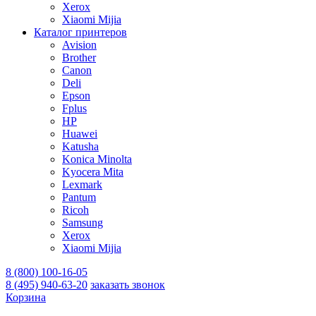
Xerox
Xiaomi Mijia
Каталог принтеров
Avision
Brother
Canon
Deli
Epson
Fplus
HP
Huawei
Katusha
Konica Minolta
Kyocera Mita
Lexmark
Pantum
Ricoh
Samsung
Xerox
Xiaomi Mijia
8 (800) 100-16-05
8 (495) 940-63-20
заказать звонок
Корзина