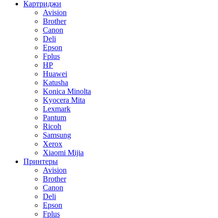
Картриджи
Avision
Brother
Canon
Deli
Epson
Fplus
HP
Huawei
Katusha
Konica Minolta
Kyocera Mita
Lexmark
Pantum
Ricoh
Samsung
Xerox
Xiaomi Mijia
Принтеры
Avision
Brother
Canon
Deli
Epson
Fplus