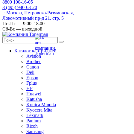
8
800
100-16-05
8
(495)
940-63-20
г. Москва, Петровско-Разумовская,
Локомотивный пр-д 21, стр. 5
Пн-Пт — 9:00–18:00
Сб-Вс — выходной
Каталог картриджей
Avision
Brother
Canon
Deli
Epson
Fplus
HP
Huawei
Katusha
Konica Minolta
Kyocera Mita
Lexmark
Pantum
Ricoh
Samsung