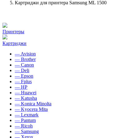
Картриджи для принтера Samsung ML 1500
Принтеры
Картриджи
— Avision
— Brother
— Canon
— Deli
— Epson
— Fplus
— HP
— Huawei
— Katusha
— Konica Minolta
— Kyocera Mita
— Lexmark
— Pantum
— Ricoh
— Samsung
— Xerox