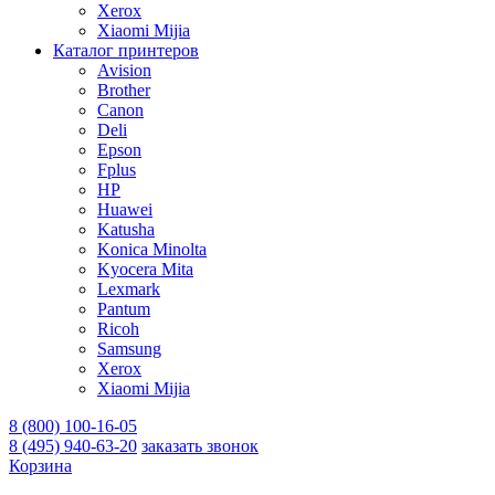
Xerox
Xiaomi Mijia
Каталог принтеров
Avision
Brother
Canon
Deli
Epson
Fplus
HP
Huawei
Katusha
Konica Minolta
Kyocera Mita
Lexmark
Pantum
Ricoh
Samsung
Xerox
Xiaomi Mijia
8 (800) 100-16-05
8 (495) 940-63-20
заказать звонок
Корзина