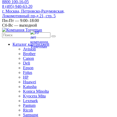
8
800
100-16-05
8
(495)
940-63-20
г. Москва, Петровско-Разумовская,
Локомотивный пр-д 21, стр. 5
Пн-Пт — 9:00–18:00
Сб-Вс — выходной
Каталог картриджей
Avision
Brother
Canon
Deli
Epson
Fplus
HP
Huawei
Katusha
Konica Minolta
Kyocera Mita
Lexmark
Pantum
Ricoh
Samsung