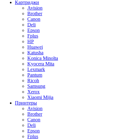
Картриджи
Avision
Brother
Canon
Deli
Epson
Fplus
HP
Huawei
Katusha
Konica Minolta
Kyocera Mita
Lexmark
Pantum
Ricoh
Samsung
Xerox
Xiaomi Mijia
Принтеры
Avision
Brother
Canon
Deli
Epson
Fplus