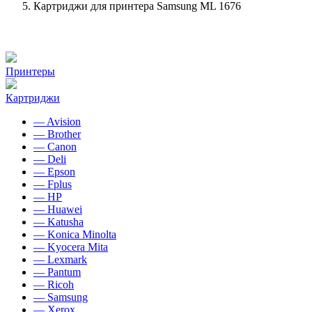
Картриджи для принтера Samsung ML 1676
Принтеры
Картриджи
— Avision
— Brother
— Canon
— Deli
— Epson
— Fplus
— HP
— Huawei
— Katusha
— Konica Minolta
— Kyocera Mita
— Lexmark
— Pantum
— Ricoh
— Samsung
— Xerox