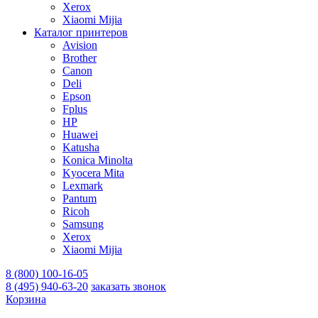
Xerox
Xiaomi Mijia
Каталог принтеров
Avision
Brother
Canon
Deli
Epson
Fplus
HP
Huawei
Katusha
Konica Minolta
Kyocera Mita
Lexmark
Pantum
Ricoh
Samsung
Xerox
Xiaomi Mijia
8 (800) 100-16-05
8 (495) 940-63-20
заказать звонок
Корзина