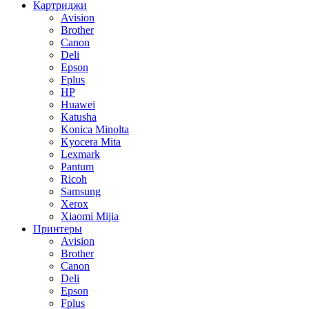
Картриджи
Avision
Brother
Canon
Deli
Epson
Fplus
HP
Huawei
Katusha
Konica Minolta
Kyocera Mita
Lexmark
Pantum
Ricoh
Samsung
Xerox
Xiaomi Mijia
Принтеры
Avision
Brother
Canon
Deli
Epson
Fplus