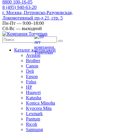
8
800
100-16-05
8
(495)
940-63-20
г. Москва, Петровско-Разумовская,
Локомотивный пр-д 21, стр. 5
Пн-Пт — 9:00–18:00
Сб-Вс — выходной
Каталог картриджей
Avision
Brother
Canon
Deli
Epson
Fplus
HP
Huawei
Katusha
Konica Minolta
Kyocera Mita
Lexmark
Pantum
Ricoh
Samsung