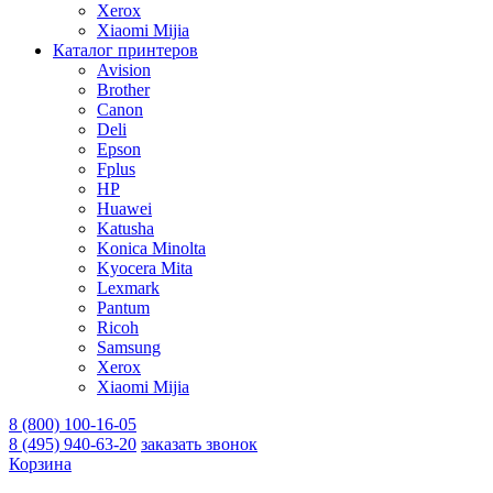
Xerox
Xiaomi Mijia
Каталог принтеров
Avision
Brother
Canon
Deli
Epson
Fplus
HP
Huawei
Katusha
Konica Minolta
Kyocera Mita
Lexmark
Pantum
Ricoh
Samsung
Xerox
Xiaomi Mijia
8 (800) 100-16-05
8 (495) 940-63-20
заказать звонок
Корзина