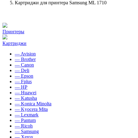
Картриджи для принтера Samsung ML 1710
Принтеры
Картриджи
— Avision
— Brother
— Canon
— Deli
— Epson
— Fplus
— HP
— Huawei
— Katusha
— Konica Minolta
— Kyocera Mita
— Lexmark
— Pantum
— Ricoh
— Samsung
— Xerox