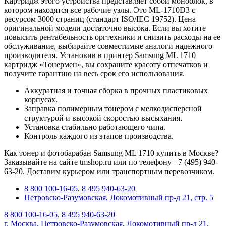
Картридж этого устройства представляет собой моноблок, в
котором находятся все рабочие узлы. Это ML-1710D3 с
ресурсом 3000 страниц (стандарт ISO/IEC 19752). Цена
оригинальной модели достаточно высока. Если вы хотите
повысить рентабельность оргтехники и снизить расходы на ее
обслуживание, выбирайте совместимые аналоги надежного
производителя. Установив в принтер Samsung ML 1710
картридж «Тонермен», вы сохраните красоту отпечатков и
получите гарантию на весь срок его использования.
Аккуратная и точная сборка в прочных пластиковых
корпусах.
Заправка полимерным тонером с мелкодисперсной
структурой и высокой скоростью высыхания.
Установка стабильно работающего чипа.
Контроль каждого из этапов производства.
Как тонер и фотобарабан Samsung ML 1710 купить в Москве?
Заказывайте на сайте tmshop.ru или по телефону +7 (495) 940-
63-20. Доставим курьером или транспортным перевозчиком.
8 800 100-16-05
,
8 495 940-63-20
Петровско-Разумовская, Локомотивный пр-д 21, стр. 5
8 800 100-16-05
,
8 495 940-63-20
г. Москва, Петровско-Разумовская, Локомотивный пр-д 21,