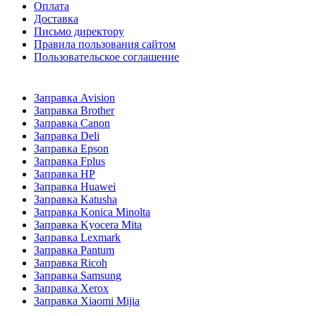
Оплата
Доставка
Письмо директору
Правила пользования сайтом
Пользовательское соглашение
Заправка Avision
Заправка Brother
Заправка Canon
Заправка Deli
Заправка Epson
Заправка Fplus
Заправка HP
Заправка Huawei
Заправка Katusha
Заправка Konica Minolta
Заправка Kyocera Mita
Заправка Lexmark
Заправка Pantum
Заправка Ricoh
Заправка Samsung
Заправка Xerox
Заправка Xiaomi Mijia