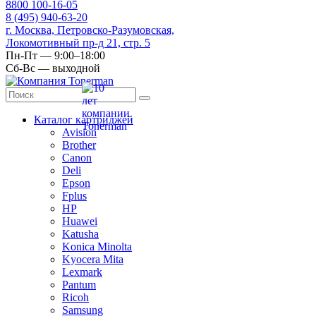
8
800
100-16-05
8
(495)
940-63-20
г. Москва, Петровско-Разумовская,
Локомотивный пр-д 21, стр. 5
Пн-Пт — 9:00–18:00
Сб-Вс — выходной
Каталог картриджей
Avision
Brother
Canon
Deli
Epson
Fplus
HP
Huawei
Katusha
Konica Minolta
Kyocera Mita
Lexmark
Pantum
Ricoh
Samsung