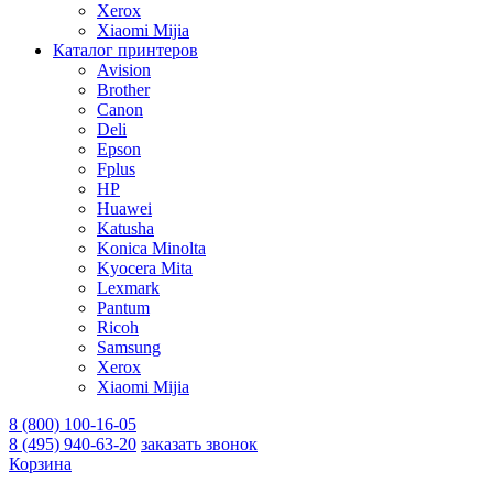
Xerox
Xiaomi Mijia
Каталог принтеров
Avision
Brother
Canon
Deli
Epson
Fplus
HP
Huawei
Katusha
Konica Minolta
Kyocera Mita
Lexmark
Pantum
Ricoh
Samsung
Xerox
Xiaomi Mijia
8 (800) 100-16-05
8 (495) 940-63-20
заказать звонок
Корзина