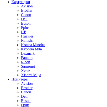
Картриджи
Avision
Brother
Canon
Deli
Epson
Fplus
HP
Huawei
Katusha
Konica Minolta
Kyocera Mita
Lexmark
Pantum
Ricoh
Samsung
Xerox
Xiaomi Mijia
Принтеры
Avision
Brother
Canon
Deli
Epson
Fplus