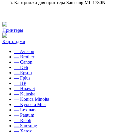
Картриджи для принтера Samsung ML 1780N
Принтеры
Картриджи
— Avision
— Brother
— Canon
— Deli
— Epson
— Fplus
— HP
— Huawei
— Katusha
— Konica Minolta
— Kyocera Mita
— Lexmark
— Pantum
— Ricoh
— Samsung
— Xerox