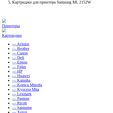
Картриджи для принтера Samsung ML 2152W
Принтеры
Картриджи
— Avision
— Brother
— Canon
— Deli
— Epson
— Fplus
— HP
— Huawei
— Katusha
— Konica Minolta
— Kyocera Mita
— Lexmark
— Pantum
— Ricoh
— Samsung
— Xerox