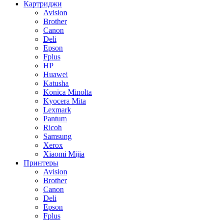
Картриджи
Avision
Brother
Canon
Deli
Epson
Fplus
HP
Huawei
Katusha
Konica Minolta
Kyocera Mita
Lexmark
Pantum
Ricoh
Samsung
Xerox
Xiaomi Mijia
Принтеры
Avision
Brother
Canon
Deli
Epson
Fplus