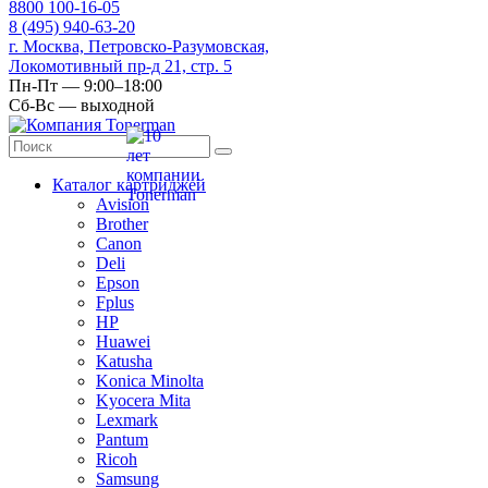
8
800
100-16-05
8
(495)
940-63-20
г. Москва, Петровско-Разумовская,
Локомотивный пр-д 21, стр. 5
Пн-Пт — 9:00–18:00
Сб-Вс — выходной
Каталог картриджей
Avision
Brother
Canon
Deli
Epson
Fplus
HP
Huawei
Katusha
Konica Minolta
Kyocera Mita
Lexmark
Pantum
Ricoh
Samsung