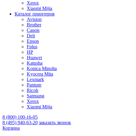
Xerox
Xiaomi Mijia
Каталог принтеров
Avision
Brother
Canon
Deli
Epson
Fplus
HP
Huawei
Katusha
Konica Minolta
Kyocera Mita
Lexmark
Pantum
Ricoh
Samsung
Xerox
Xiaomi Mijia
8 (800) 100-16-05
8 (495) 940-63-20
заказать звонок
Корзина