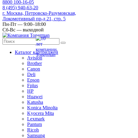
8
800
100-16-05
8
(495)
940-63-20
г. Москва, Петровско-Разумовская,
Локомотивный пр-д 21, стр. 5
Пн-Пт — 9:00–18:00
Сб-Вс — выходной
Каталог картриджей
Avision
Brother
Canon
Deli
Epson
Fplus
HP
Huawei
Katusha
Konica Minolta
Kyocera Mita
Lexmark
Pantum
Ricoh
Samsung