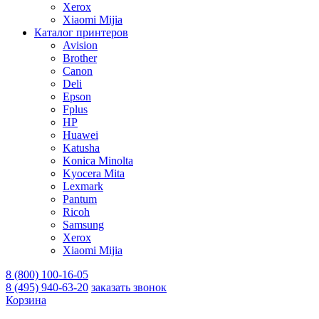
Xerox
Xiaomi Mijia
Каталог принтеров
Avision
Brother
Canon
Deli
Epson
Fplus
HP
Huawei
Katusha
Konica Minolta
Kyocera Mita
Lexmark
Pantum
Ricoh
Samsung
Xerox
Xiaomi Mijia
8 (800) 100-16-05
8 (495) 940-63-20
заказать звонок
Корзина