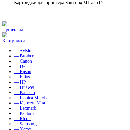
Картриджи для принтера Samsung ML 2551N
Принтеры
Картриджи
— Avision
— Brother
— Canon
— Deli
— Epson
— Fplus
— HP
— Huawei
— Katusha
— Konica Minolta
— Kyocera Mita
— Lexmark
— Pantum
— Ricoh
— Samsung
— Xerox