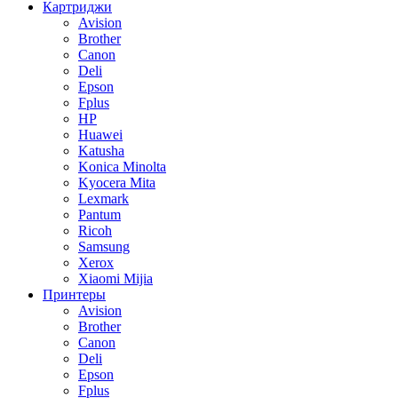
Картриджи
Avision
Brother
Canon
Deli
Epson
Fplus
HP
Huawei
Katusha
Konica Minolta
Kyocera Mita
Lexmark
Pantum
Ricoh
Samsung
Xerox
Xiaomi Mijia
Принтеры
Avision
Brother
Canon
Deli
Epson
Fplus