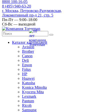
8
800
100-16-05
8
(495)
940-63-20
г. Москва, Петровско-Разумовская,
Локомотивный пр-д 21, стр. 5
Пн-Пт — 9:00–18:00
Сб-Вс — выходной
Каталог картриджей
Avision
Brother
Canon
Deli
Epson
Fplus
HP
Huawei
Katusha
Konica Minolta
Kyocera Mita
Lexmark
Pantum
Ricoh
Samsung