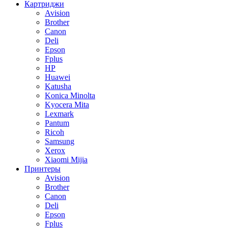
Картриджи
Avision
Brother
Canon
Deli
Epson
Fplus
HP
Huawei
Katusha
Konica Minolta
Kyocera Mita
Lexmark
Pantum
Ricoh
Samsung
Xerox
Xiaomi Mijia
Принтеры
Avision
Brother
Canon
Deli
Epson
Fplus