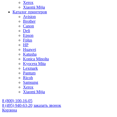
Xerox
Xiaomi Mijia
Каталог принтеров
Avision
Brother
Canon
Deli
Epson
Fplus
HP
Huawei
Katusha
Konica Minolta
Kyocera Mita
Lexmark
Pantum
Ricoh
Samsung
Xerox
Xiaomi Mijia
8 (800) 100-16-05
8 (495) 940-63-20
заказать звонок
Корзина