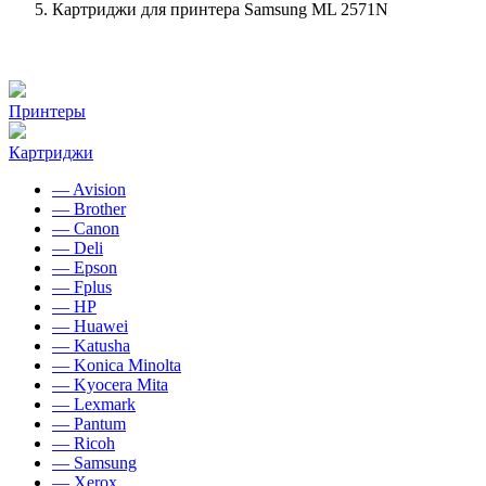
Картриджи для принтера Samsung ML 2571N
Принтеры
Картриджи
— Avision
— Brother
— Canon
— Deli
— Epson
— Fplus
— HP
— Huawei
— Katusha
— Konica Minolta
— Kyocera Mita
— Lexmark
— Pantum
— Ricoh
— Samsung
— Xerox