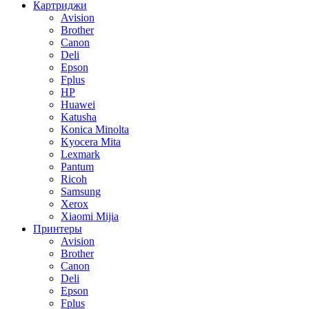
Картриджи
Avision
Brother
Canon
Deli
Epson
Fplus
HP
Huawei
Katusha
Konica Minolta
Kyocera Mita
Lexmark
Pantum
Ricoh
Samsung
Xerox
Xiaomi Mijia
Принтеры
Avision
Brother
Canon
Deli
Epson
Fplus