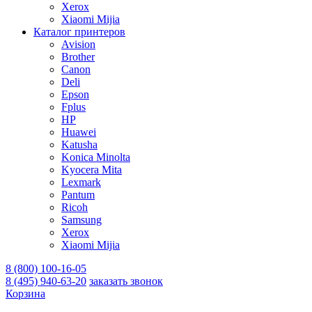
Xerox
Xiaomi Mijia
Каталог принтеров
Avision
Brother
Canon
Deli
Epson
Fplus
HP
Huawei
Katusha
Konica Minolta
Kyocera Mita
Lexmark
Pantum
Ricoh
Samsung
Xerox
Xiaomi Mijia
8 (800) 100-16-05
8 (495) 940-63-20
заказать звонок
Корзина