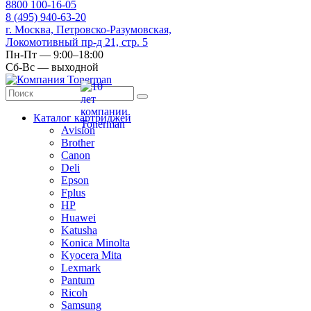
8
800
100-16-05
8
(495)
940-63-20
г. Москва, Петровско-Разумовская,
Локомотивный пр-д 21, стр. 5
Пн-Пт — 9:00–18:00
Сб-Вс — выходной
Каталог картриджей
Avision
Brother
Canon
Deli
Epson
Fplus
HP
Huawei
Katusha
Konica Minolta
Kyocera Mita
Lexmark
Pantum
Ricoh
Samsung