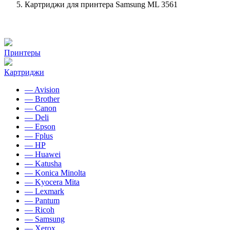
Картриджи для принтера Samsung ML 3561
Принтеры
Картриджи
— Avision
— Brother
— Canon
— Deli
— Epson
— Fplus
— HP
— Huawei
— Katusha
— Konica Minolta
— Kyocera Mita
— Lexmark
— Pantum
— Ricoh
— Samsung
— Xerox