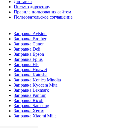
Доставка
Письмо директору
Правила пользования сайтом
Пользовательское соглашение
Заправка Avision
Заправка Brother
Заправка Canon
Заправка Deli
Заправка Epson
Заправка Fplus
Заправка HP
Заправка Huawei
Заправка Katusha
Заправка Konica Minolta
Заправка Kyocera Mita
Заправка Lexmark
Заправка Pantum
Заправка Ricoh
Заправка Samsung
Заправка Xerox
Заправка Xiaomi Mijia