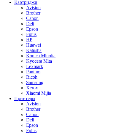
Картриджи
Avision
Brother
Canon
Deli
Epson
Fplus
HP
Huawei
Katusha
Konica Minolta
Kyocera Mita
Lexmark
Pantum
Ricoh
Samsung
Xerox
Xiaomi Mijia
Принтеры
Avision
Brother
Canon
Deli
Epson
Fplus