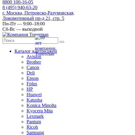
8
800
100-16-05
8
(495)
940-63-20
г. Москва, Петровско-Разумовская,
Локомотивный пр-д 21, стр. 5
Пн-Пт — 9:00–18:00
Сб-Вс — выходной
Каталог картриджей
Avision
Brother
Canon
Deli
Epson
Fplus
HP
Huawei
Katusha
Konica Minolta
Kyocera Mita
Lexmark
Pantum
Ricoh
Samsung