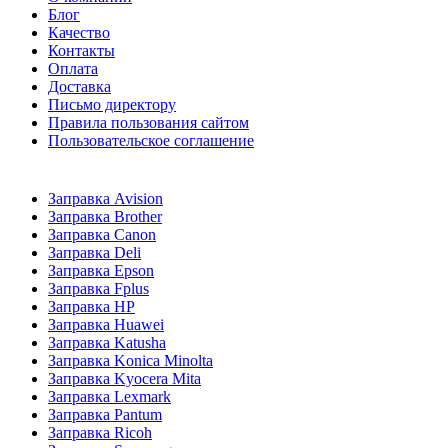
Блог
Качество
Контакты
Оплата
Доставка
Письмо директору
Правила пользования сайтом
Пользовательское соглашение
Заправка Avision
Заправка Brother
Заправка Canon
Заправка Deli
Заправка Epson
Заправка Fplus
Заправка HP
Заправка Huawei
Заправка Katusha
Заправка Konica Minolta
Заправка Kyocera Mita
Заправка Lexmark
Заправка Pantum
Заправка Ricoh