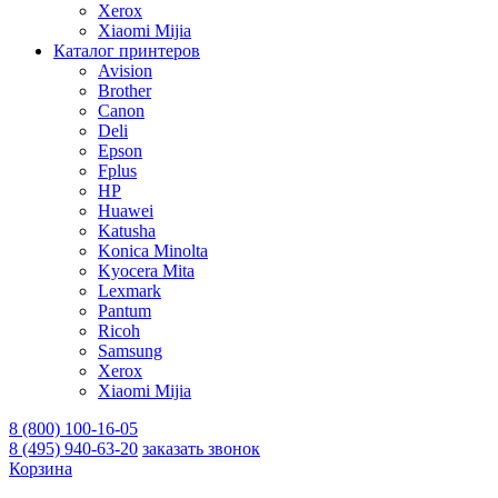
Xerox
Xiaomi Mijia
Каталог принтеров
Avision
Brother
Canon
Deli
Epson
Fplus
HP
Huawei
Katusha
Konica Minolta
Kyocera Mita
Lexmark
Pantum
Ricoh
Samsung
Xerox
Xiaomi Mijia
8 (800) 100-16-05
8 (495) 940-63-20
заказать звонок
Корзина