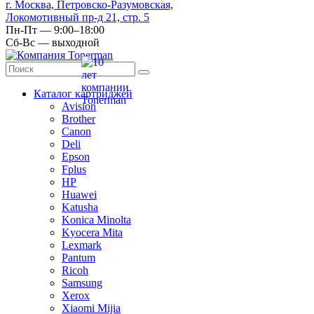
г. Москва, Петровско-Разумовская,
Локомотивный пр-д 21, стр. 5
Пн-Пт — 9:00–18:00
Сб-Вс — выходной
Каталог картриджей
Avision
Brother
Canon
Deli
Epson
Fplus
HP
Huawei
Katusha
Konica Minolta
Kyocera Mita
Lexmark
Pantum
Ricoh
Samsung
Xerox
Xiaomi Mijia