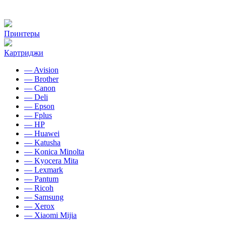
Принтеры
Картриджи
— Avision
— Brother
— Canon
— Deli
— Epson
— Fplus
— HP
— Huawei
— Katusha
— Konica Minolta
— Kyocera Mita
— Lexmark
— Pantum
— Ricoh
— Samsung
— Xerox
— Xiaomi Mijia