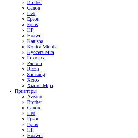
Brother
Canon
Deli
Epson
Fplus
HP
Huawei
Katusha
Konica Minolta
Kyocera Mita
Lexmark
Pantum
Ricoh
Samsung
Xerox
Xiaomi Mijia
Принтеры
Avision
Brother
Canon
Deli
Epson
Fplus
HP
Huawei