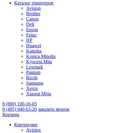
Каталог принтеров
Avision
Brother
Canon
Deli
Epson
Fplus
HP
Huawei
Katusha
Konica Minolta
Kyocera Mita
Lexmark
Pantum
Ricoh
Samsung
Xerox
Xiaomi Mijia
8 (800) 100-16-05
8 (495) 940-63-20
заказать звонок
Корзина
Картриджи
Avision