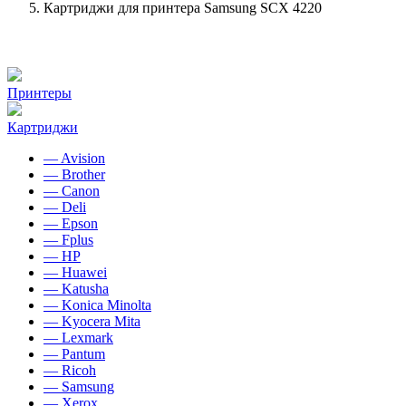
Картриджи для принтера Samsung SCX 4220
Принтеры
Картриджи
— Avision
— Brother
— Canon
— Deli
— Epson
— Fplus
— HP
— Huawei
— Katusha
— Konica Minolta
— Kyocera Mita
— Lexmark
— Pantum
— Ricoh
— Samsung
— Xerox