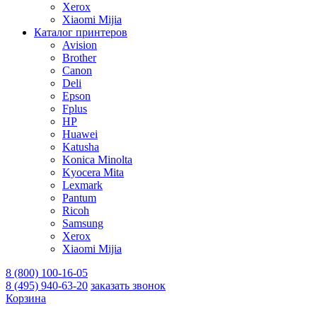
Xerox
Xiaomi Mijia
Каталог принтеров
Avision
Brother
Canon
Deli
Epson
Fplus
HP
Huawei
Katusha
Konica Minolta
Kyocera Mita
Lexmark
Pantum
Ricoh
Samsung
Xerox
Xiaomi Mijia
8 (800) 100-16-05
8 (495) 940-63-20
заказать звонок
Корзина