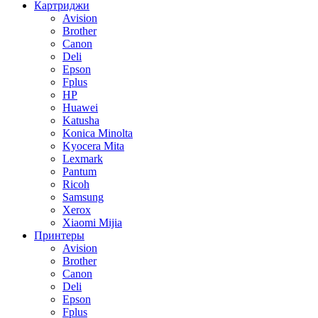
Картриджи
Avision
Brother
Canon
Deli
Epson
Fplus
HP
Huawei
Katusha
Konica Minolta
Kyocera Mita
Lexmark
Pantum
Ricoh
Samsung
Xerox
Xiaomi Mijia
Принтеры
Avision
Brother
Canon
Deli
Epson
Fplus