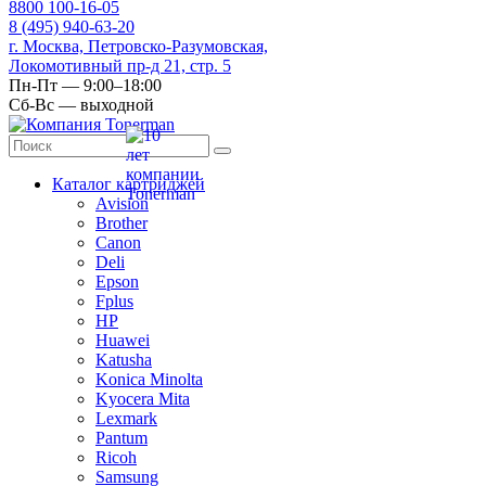
8
800
100-16-05
8
(495)
940-63-20
г. Москва, Петровско-Разумовская,
Локомотивный пр-д 21, стр. 5
Пн-Пт — 9:00–18:00
Сб-Вс — выходной
Каталог картриджей
Avision
Brother
Canon
Deli
Epson
Fplus
HP
Huawei
Katusha
Konica Minolta
Kyocera Mita
Lexmark
Pantum
Ricoh
Samsung