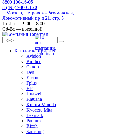
8
800
100-16-05
8
(495)
940-63-20
г. Москва, Петровско-Разумовская,
Локомотивный пр-д 21, стр. 5
Пн-Пт — 9:00–18:00
Сб-Вс — выходной
Каталог картриджей
Avision
Brother
Canon
Deli
Epson
Fplus
HP
Huawei
Katusha
Konica Minolta
Kyocera Mita
Lexmark
Pantum
Ricoh
Samsung