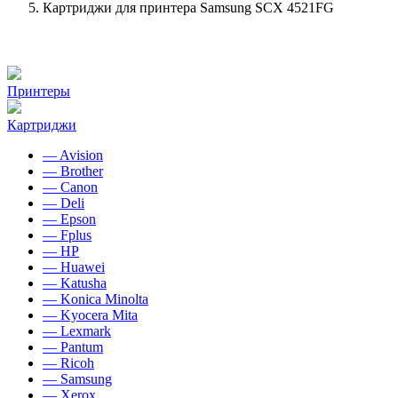
Картриджи для принтера Samsung SCX 4521FG
Принтеры
Картриджи
— Avision
— Brother
— Canon
— Deli
— Epson
— Fplus
— HP
— Huawei
— Katusha
— Konica Minolta
— Kyocera Mita
— Lexmark
— Pantum
— Ricoh
— Samsung
— Xerox