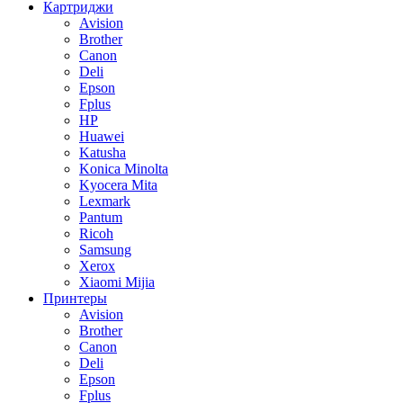
Картриджи
Avision
Brother
Canon
Deli
Epson
Fplus
HP
Huawei
Katusha
Konica Minolta
Kyocera Mita
Lexmark
Pantum
Ricoh
Samsung
Xerox
Xiaomi Mijia
Принтеры
Avision
Brother
Canon
Deli
Epson
Fplus