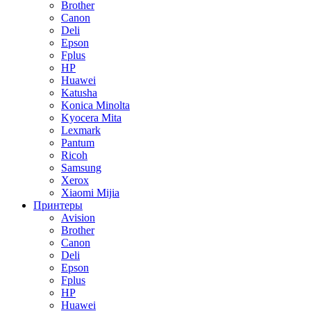
Brother
Canon
Deli
Epson
Fplus
HP
Huawei
Katusha
Konica Minolta
Kyocera Mita
Lexmark
Pantum
Ricoh
Samsung
Xerox
Xiaomi Mijia
Принтеры
Avision
Brother
Canon
Deli
Epson
Fplus
HP
Huawei