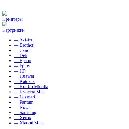
Принтеры
Картриджи
— Avision
— Brother
— Canon
— Deli
— Epson
— Fplus
— HP
— Huawei
— Katusha
— Konica Minolta
— Kyocera Mita
— Lexmark
— Pantum
— Ricoh
— Samsung
— Xerox
— Xiaomi Mijia