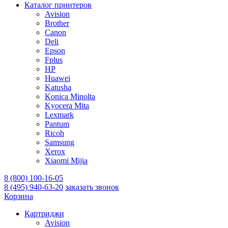
Каталог принтеров
Avision
Brother
Canon
Deli
Epson
Fplus
HP
Huawei
Katusha
Konica Minolta
Kyocera Mita
Lexmark
Pantum
Ricoh
Samsung
Xerox
Xiaomi Mijia
8 (800) 100-16-05
8 (495) 940-63-20
заказать звонок
Корзина
Картриджи
Avision