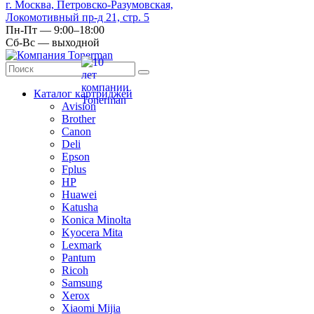
г. Москва, Петровско-Разумовская,
Локомотивный пр-д 21, стр. 5
Пн-Пт — 9:00–18:00
Сб-Вс — выходной
Каталог картриджей
Avision
Brother
Canon
Deli
Epson
Fplus
HP
Huawei
Katusha
Konica Minolta
Kyocera Mita
Lexmark
Pantum
Ricoh
Samsung
Xerox
Xiaomi Mijia