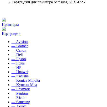
Картриджи для принтера Samsung SCX 4725
Принтеры
Картриджи
— Avision
— Brother
— Canon
— Deli
— Epson
— Fplus
— HP
— Huawei
— Katusha
— Konica Minolta
— Kyocera Mita
— Lexmark
— Pantum
— Ricoh
— Samsung
— Xerox