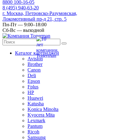
8
800
100-16-05
8
(495)
940-63-20
г. Москва, Петровско-Разумовская,
Локомотивный пр-д 21, стр. 5
Пн-Пт — 9:00–18:00
Сб-Вс — выходной
Каталог картриджей
Avision
Brother
Canon
Deli
Epson
Fplus
HP
Huawei
Katusha
Konica Minolta
Kyocera Mita
Lexmark
Pantum
Ricoh
Samsung