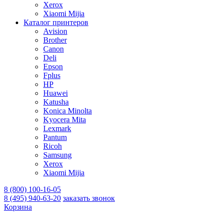
Xerox
Xiaomi Mijia
Каталог принтеров
Avision
Brother
Canon
Deli
Epson
Fplus
HP
Huawei
Katusha
Konica Minolta
Kyocera Mita
Lexmark
Pantum
Ricoh
Samsung
Xerox
Xiaomi Mijia
8 (800) 100-16-05
8 (495) 940-63-20
заказать звонок
Корзина