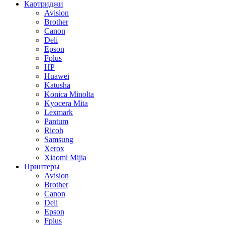
Картриджи
Avision
Brother
Canon
Deli
Epson
Fplus
HP
Huawei
Katusha
Konica Minolta
Kyocera Mita
Lexmark
Pantum
Ricoh
Samsung
Xerox
Xiaomi Mijia
Принтеры
Avision
Brother
Canon
Deli
Epson
Fplus